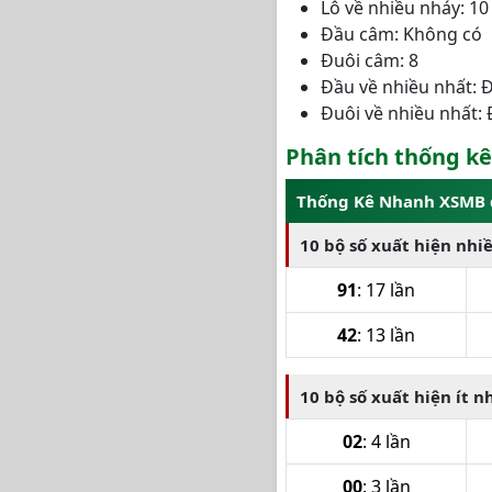
Lô về nhiều nháy: 10 
Đầu câm: Không có
Đuôi câm: 8
Đầu về nhiều nhất: Đầ
Đuôi về nhiều nhất: Đ
Phân tích thống k
Thống Kê Nhanh XSMB 
10 bộ số xuất hiện nhi
91
: 17 lần
42
: 13 lần
10 bộ số xuất hiện ít 
02
: 4 lần
00
: 3 lần