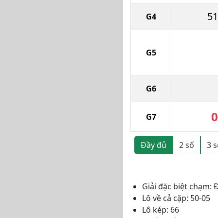
5
G4
G5
G6
G7
Đầy đủ
2 số
3 
Giải đặc biệt chạm: 
Lô về cả cặp: 50-05
Lô kép: 66