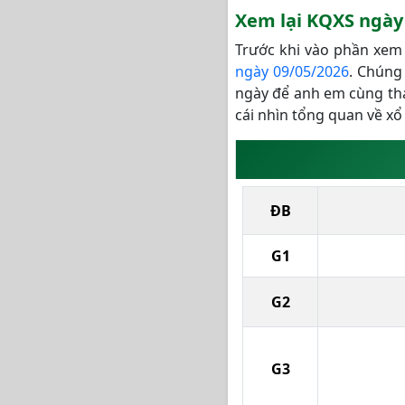
Xem lại KQXS ngày
Trước khi vào phần xem 
ngày 09/05/2026
. Chúng
ngày để anh em cùng tha
cái nhìn tổng quan về xổ
ĐB
G1
G2
G3