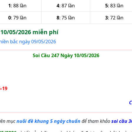
1
: 88 lần
4
: 87 lần
5
: 83 lần
0
: 79 lần
8
: 75 lần
3
: 72 lần
10/05/2026 miễn phí
miền bắc ngày 09/05/2026
Soi Cầu 247 Ngày 10/05/2026
5-19
C
yên mục
nuôi đề khung 5 ngày chuẩn
để tham khảo
soi cầu 3