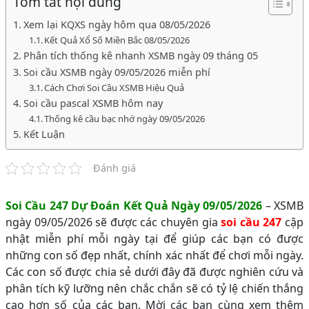
Tóm tắt nội dung
Xem lại KQXS ngày hôm qua 08/05/2026
Kết Quả Xổ Số Miền Bắc 08/05/2026
Phân tích thống kê nhanh XSMB ngày 09 tháng 05
Soi cầu XSMB ngày 09/05/2026 miễn phí
Cách Chơi Soi Cầu XSMB Hiệu Quả
Soi cầu pascal XSMB hôm nay
Thống kê cầu bạc nhớ ngày 09/05/2026
Kết Luận
Đánh giá
Soi Cầu 247 Dự Đoán Kết Quả Ngày 09/05/2026
– XSMB
ngày 09/05/2026 sẽ được các chuyên gia
soi cầu 247
cập
nhật miễn phí mỗi ngày tại để giúp các bạn có được
những con số đẹp nhất, chính xác nhất để chơi mỗi ngày.
Các con số được chia sẻ dưới đây đã được nghiên cứu và
phân tích kỹ lưỡng nên chắc chắn sẽ có tỷ lệ chiến thắng
cao hơn số của các bạn. Mời các bạn cùng xem thêm