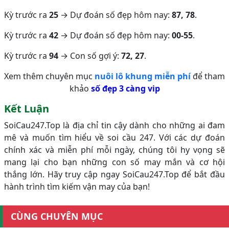
Kỳ trước ra
25
→ Dự đoán số đẹp hôm nay:
87, 78
.
Kỳ trước ra
42
→ Dự đoán số đẹp hôm nay:
00-55
.
Kỳ trước ra
94
→ Con số gợi ý:
72, 27
.
Xem thêm chuyên mục
nuôi lô khung miễn phí
để tham
khảo
số đẹp 3 càng vip
Kết Luận
SoiCau247.Top là địa chỉ tin cậy dành cho những ai đam
mê và muốn tìm hiểu về soi cầu 247. Với các dự đoán
chính xác và miễn phí mỗi ngày, chúng tôi hy vọng sẽ
mang lại cho bạn những con số may mắn và cơ hội
thắng lớn. Hãy truy cập ngay SoiCau247.Top để bắt đầu
hành trình tìm kiếm vận may của bạn!
CÙNG CHUYÊN MỤC