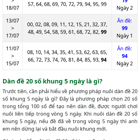
>
19
57, 64, 68, 69, 70, 72, 79, 94, 95, 99
18/07
Ngày 2
13/07
Ăn đề:
00, 02, 08, 09, 11, 12, 15, 21, 32, 37,
>
99
48, 49, 54, 58, 59, 61, 68, 72, 82,
99
17/07
Ngày 1
11/07
Ăn đề:
08, 10, 14, 34, 35, 41, 53, 62, 63, 65,
>
94
66, 72, 73, 74, 76, 81, 84, 85, 93,
94
15/07
Ngày 2
Dàn đề 20 số khung 5 ngày là gì?
Trước tiên, cần phải hiểu về phương pháp nuôi dàn đề 20
số khung 5 ngày là gì? Đây là phương pháp chọn 20 số
trong tổng 100 số để tạo nên dàn đề, được người chơi
nuôi liên tiếp trong vòng 5 ngày. Khi nuôi dàn đề 20 số
khung 5 ngày, nếu đề đã về trong vòng 5 ngày thì anh
em nên dừng lại và bắt đầu nuôi khung mới.