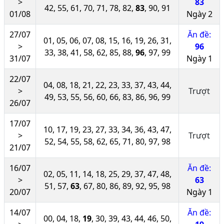
>
83
42, 55, 61, 70, 71, 78, 82,
83
, 90, 91
01/08
Ngày 2
27/07
Ăn đề:
01, 05, 06, 07, 08, 15, 16, 19, 26, 31,
>
96
33, 38, 41, 58, 62, 85, 88,
96
, 97, 99
31/07
Ngày 1
22/07
04, 08, 18, 21, 22, 23, 33, 37, 43, 44,
>
Trượt
49, 53, 55, 56, 60, 66, 83, 86, 96, 99
26/07
17/07
10, 17, 19, 23, 27, 33, 34, 36, 43, 47,
>
Trượt
52, 54, 55, 58, 62, 65, 71, 80, 97, 98
21/07
16/07
Ăn đề:
02, 05, 11, 14, 18, 25, 29, 37, 47, 48,
>
63
51, 57,
63
, 67, 80, 86, 89, 92, 95, 98
20/07
Ngày 1
14/07
Ăn đề:
00, 04, 18,
19
, 30, 39, 43, 44, 46, 50,