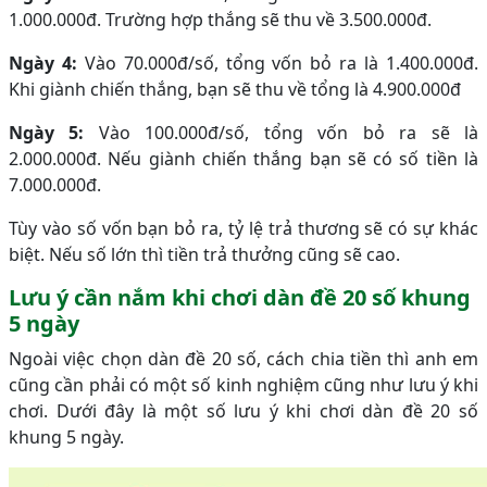
1.000.000đ. Trường hợp thắng sẽ thu về 3.500.000đ.
Ngày 4:
Vào 70.000đ/số, tổng vốn bỏ ra là 1.400.000đ.
Khi giành chiến thắng, bạn sẽ thu về tổng là 4.900.000đ
Ngày 5:
Vào 100.000đ/số, tổng vốn bỏ ra sẽ là
2.000.000đ. Nếu giành chiến thắng bạn sẽ có số tiền là
7.000.000đ.
Tùy vào số vốn bạn bỏ ra, tỷ lệ trả thương sẽ có sự khác
biệt. Nếu số lớn thì tiền trả thưởng cũng sẽ cao.
Lưu ý cần nắm khi chơi dàn đề 20 số khung
5 ngày
Ngoài việc chọn dàn đề 20 số, cách chia tiền thì anh em
cũng cần phải có một số kinh nghiệm cũng như lưu ý khi
chơi. Dưới đây là một số lưu ý khi chơi dàn đề 20 số
khung 5 ngày.