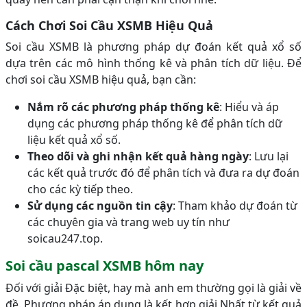
Cách Chơi Soi Cầu XSMB Hiệu Quả
Soi cầu XSMB là phương pháp dự đoán kết quả xổ số
dựa trên các mô hình thống kê và phân tích dữ liệu. Để
chơi soi cầu XSMB hiệu quả, bạn cần:
Nắm rõ các phương pháp thống kê
: Hiểu và áp
dụng các phương pháp thống kê để phân tích dữ
liệu kết quả xổ số.
Theo dõi và ghi nhận kết quả hàng ngày
: Lưu lại
các kết quả trước đó để phân tích và đưa ra dự đoán
cho các kỳ tiếp theo.
Sử dụng các nguồn tin cậy
: Tham khảo dự đoán từ
các chuyên gia và trang web uy tín như
soicau247.top.
Soi cầu pascal XSMB hôm nay
Đối với giải Đặc biệt, hay mà anh em thường gọi là giải về
đề. Phương pháp áp dụng là kết hợp giải Nhất từ kết quả