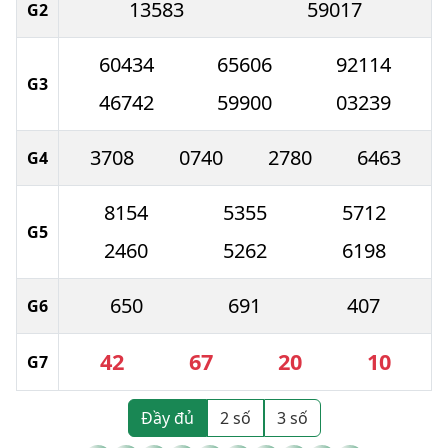
13583
59017
G2
60434
65606
92114
G3
46742
59900
03239
3708
0740
2780
6463
G4
8154
5355
5712
G5
2460
5262
6198
650
691
407
G6
42
67
20
10
G7
Đầy đủ
2 số
3 số