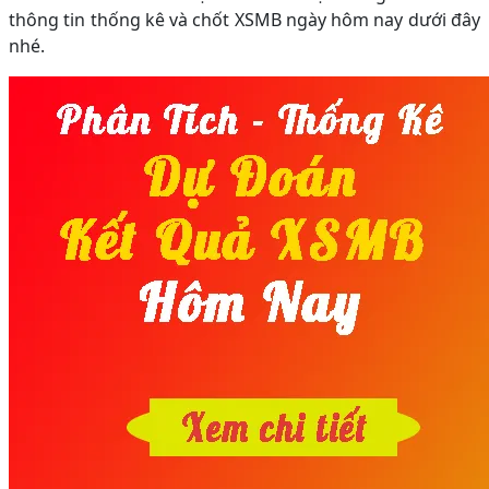
thông tin thống kê và chốt XSMB ngày hôm nay dưới đây
nhé.