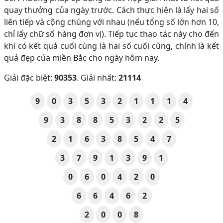
quay thưởng của ngày trước.
Cách thực hiện là lấy hai số
liên tiếp và cộng chúng với nhau (nếu tổng số lớn hơn 10,
chỉ lấy chữ số hàng đơn vị). Tiếp tục thao tác này cho đến
khi có kết quả cuối cùng là hai số cuối cùng, chính là kết
quả đẹp của miền Bắc cho ngày hôm nay.
Giải đặc biệt:
90353
. Giải nhất:
21114
9
0
3
5
3
2
1
1
1
4
9
3
8
8
5
3
2
2
5
2
1
6
3
8
5
4
7
3
7
9
1
3
9
1
0
6
0
4
2
0
6
6
4
6
2
2
0
0
8