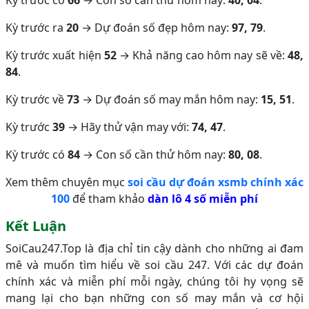
Kỳ trước có
66
→ Con số cần thử hôm nay:
40, 04
.
Kỳ trước ra
20
→ Dự đoán số đẹp hôm nay:
97, 79
.
Kỳ trước xuất hiện
52
→ Khả năng cao hôm nay sẽ về:
48,
84
.
Kỳ trước về
73
→ Dự đoán số may mắn hôm nay:
15, 51
.
Kỳ trước
39
→ Hãy thử vận may với:
74, 47
.
Kỳ trước có
84
→ Con số cần thử hôm nay:
80, 08
.
Xem thêm chuyên mục
soi cầu dự đoán xsmb chính xác
100
để tham khảo
dàn lô 4 số miễn phí
Kết Luận
SoiCau247.Top là địa chỉ tin cậy dành cho những ai đam
mê và muốn tìm hiểu về soi cầu 247. Với các dự đoán
chính xác và miễn phí mỗi ngày, chúng tôi hy vọng sẽ
mang lại cho bạn những con số may mắn và cơ hội