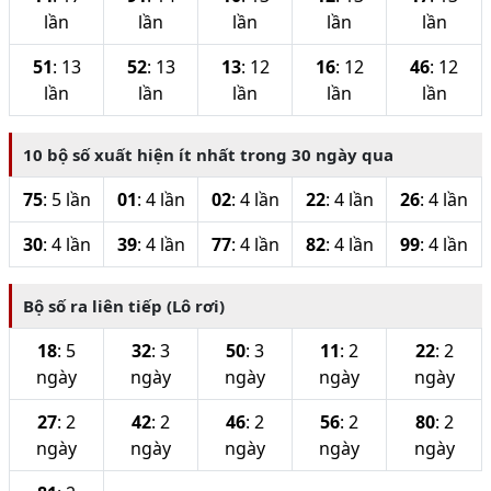
lần
lần
lần
lần
lần
51
: 13
52
: 13
13
: 12
16
: 12
46
: 12
lần
lần
lần
lần
lần
10 bộ số xuất hiện ít nhất trong 30 ngày qua
75
: 5 lần
01
: 4 lần
02
: 4 lần
22
: 4 lần
26
: 4 lần
30
: 4 lần
39
: 4 lần
77
: 4 lần
82
: 4 lần
99
: 4 lần
Bộ số ra liên tiếp (Lô rơi)
18
: 5
32
: 3
50
: 3
11
: 2
22
: 2
ngày
ngày
ngày
ngày
ngày
27
: 2
42
: 2
46
: 2
56
: 2
80
: 2
ngày
ngày
ngày
ngày
ngày