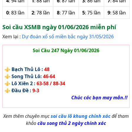
4
: 94 lần
1
: 88 lần
6
: 87 lần
3
: 86 lần
7
: 84 lần
0
: 83 lần
2
: 78 lần
8
: 77 lần
5
: 75 lần
9
: 58 lần
Soi cầu XSMB ngày 01/06/2026 miễn phí
Xem lại :
Dự đoán xổ số miền bắc ngày 31/05/2026
Soi Cầu 247 Ngày 01/06/2026
⚜️
Bạch Thủ Lô :
48
⚜️
Song Thủ Lô:
46-64
⚜️
Lô Xiên 2 :
63-58 / 88-34
⚜️
Đầu Đề :
9-3
Chúc các bạn may mắn.!!
Xem thêm chuyên mục
soi cầu lô khung chính xác
để tham
khảo
cầu song thủ 2 ngày chính xác