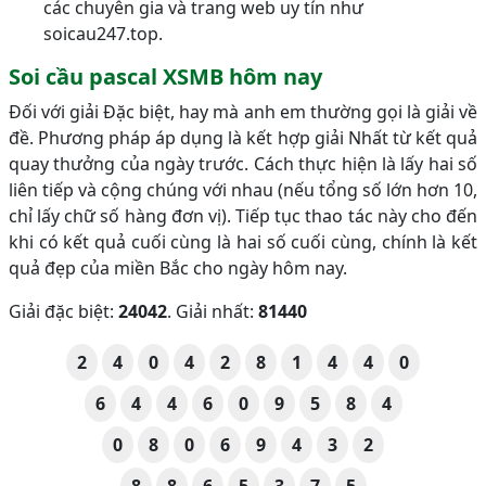
các chuyên gia và trang web uy tín như
soicau247.top.
Soi cầu pascal XSMB hôm nay
Đối với giải Đặc biệt, hay mà anh em thường gọi là giải về
đề. Phương pháp áp dụng là kết hợp giải Nhất từ kết quả
quay thưởng của ngày trước.
Cách thực hiện là lấy hai số
liên tiếp và cộng chúng với nhau (nếu tổng số lớn hơn 10,
chỉ lấy chữ số hàng đơn vị). Tiếp tục thao tác này cho đến
khi có kết quả cuối cùng là hai số cuối cùng, chính là kết
quả đẹp của miền Bắc cho ngày hôm nay.
Giải đặc biệt:
24042
. Giải nhất:
81440
2
4
0
4
2
8
1
4
4
0
6
4
4
6
0
9
5
8
4
0
8
0
6
9
4
3
2