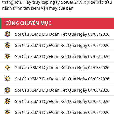
thắng lớn. Hãy truy cập ngay SoiCau247.Top để bắt đầu
hành trình tìm kiếm vận may của bạn!
CÙNG CHUYÊN MỤC
Soi Cầu XSMB Dự Đoán Kết Quả Ngày 09/08/2026
Soi Cầu XSMB Dự Đoán Kết Quả Ngày 08/08/2026
Soi Cầu XSMB Dự Đoán Kết Quả Ngày 07/08/2026
Soi Cầu XSMB Dự Đoán Kết Quả Ngày 06/08/2026
Soi Cầu XSMB Dự Đoán Kết Quả Ngày 05/08/2026
Soi Cầu XSMB Dự Đoán Kết Quả Ngày 04/08/2026
Soi Cầu XSMB Dự Đoán Kết Quả Ngày 03/08/2026
Soi Cầu XSMB Dự Đoán Kết Quả Ngày 02/08/2026