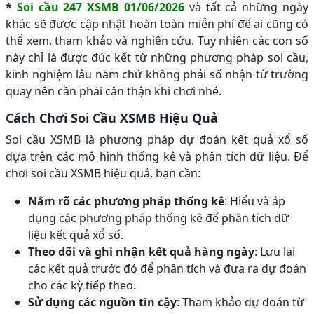
*
Soi cầu 247 XSMB 01/06/2026
và tất cả những ngày
khác sẽ được cập nhật hoàn toàn miễn phí để ai cũng có
thể xem, tham khảo và nghiên cứu. Tuy nhiên các con số
này chỉ là được đúc kết từ những phương pháp soi cầu,
kinh nghiệm lâu năm chứ không phải số nhận từ trường
quay nên cần phải cận thận khi chơi nhé.
Cách Chơi Soi Cầu XSMB Hiệu Quả
Soi cầu XSMB là phương pháp dự đoán kết quả xổ số
dựa trên các mô hình thống kê và phân tích dữ liệu. Để
chơi soi cầu XSMB hiệu quả, bạn cần:
Nắm rõ các phương pháp thống kê
: Hiểu và áp
dụng các phương pháp thống kê để phân tích dữ
liệu kết quả xổ số.
Theo dõi và ghi nhận kết quả hàng ngày
: Lưu lại
các kết quả trước đó để phân tích và đưa ra dự đoán
cho các kỳ tiếp theo.
Sử dụng các nguồn tin cậy
: Tham khảo dự đoán từ