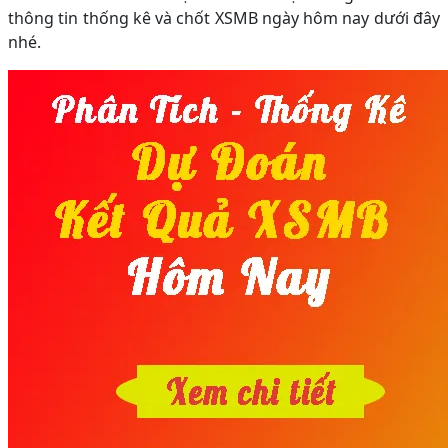
thông tin thống kê và chốt XSMB ngày hôm nay dưới đây
nhé.