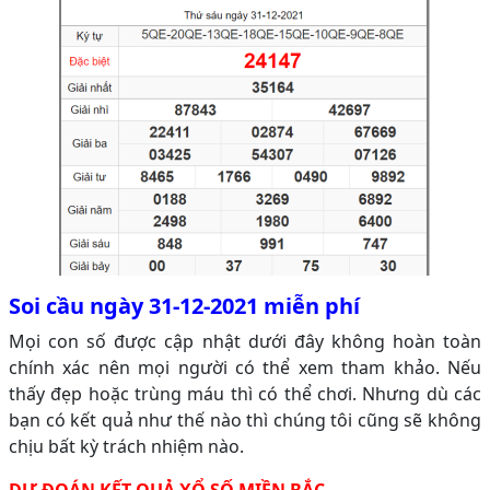
Soi cầu ngày 31-12-2021 miễn phí
Mọi con số được cập nhật dưới đây không hoàn toàn
chính xác nên mọi người có thể xem tham khảo. Nếu
thấy đẹp hoặc trùng máu thì có thể chơi. Nhưng dù các
bạn có kết quả như thế nào thì chúng tôi cũng sẽ không
chịu bất kỳ trách nhiệm nào.