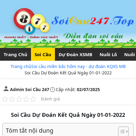
Trang Chủ
Soi Cầu
Dự Đoán XSMB
Nuôi Lô
Nuôi
Trang chủ
Soi cầu miền bắc hôm nay - dự đoán KQXS MB
Soi Cầu Dự Đoán Kết Quả Ngày 01-01-2022
Admin Soi Cầu 247
Cập nhật:
02/07/2025
Đánh giá
Soi Cầu Dự Đoán Kết Quả Ngày 01-01-2022
Tóm tắt nội dung