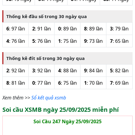
Thống kê đầu số trong 30 ngày qua
6
: 97 lần
2
: 91 lần
0
: 89 lần
8
: 89 lần
3
: 79 lần
4
: 76 lần
5
: 76 lần
1
: 75 lần
9
: 73 lần
7
: 65 lần
Thống kê đít số trong 30 ngày qua
2
: 92 lần
3
: 92 lần
4
: 88 lần
9
: 84 lần
5
: 82 lần
8
: 81 lần
0
: 77 lần
6
: 75 lần
1
: 70 lần
7
: 69 lần
Xem thêm >>
Sổ kết quả xsmb
Soi cầu XSMB ngày 25/09/2025 miễn phí
Soi Cầu 247 Ngày 25/09/2025