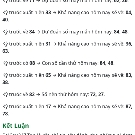
Kỳ trước về
71
→ Dự đoán số may mắn hôm nay:
62, 26
.
Kỳ trước xuất hiện
33
→ Khả năng cao hôm nay sẽ về:
04,
40
.
Kỳ trước về
84
→ Dự đoán số may mắn hôm nay:
84, 48
.
Kỳ trước xuất hiện
31
→ Khả năng cao hôm nay sẽ về:
36,
63
.
Kỳ trước có
08
→ Con số cần thử hôm nay:
84, 48
.
Kỳ trước xuất hiện
65
→ Khả năng cao hôm nay sẽ về:
83,
38
.
Kỳ trước về
82
→ Số nên thử hôm nay:
72, 27
.
Kỳ trước xuất hiện
17
→ Khả năng cao hôm nay sẽ về:
87,
78
.
Kết Luận