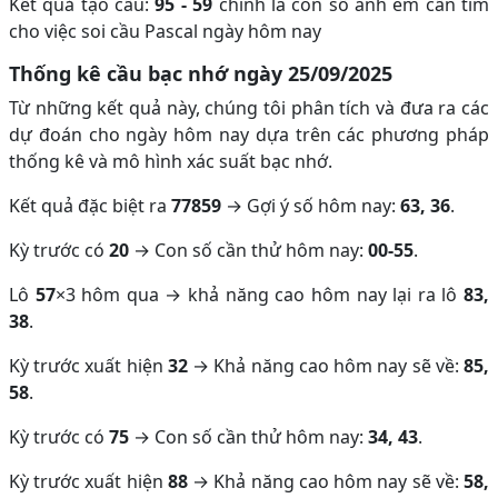
Kết quả tạo cầu:
95 - 59
chính là con số anh em cần tìm
cho việc soi cầu Pascal ngày hôm nay
Thống kê cầu bạc nhớ ngày 25/09/2025
Từ những kết quả này, chúng tôi phân tích và đưa ra các
dự đoán cho ngày hôm nay dựa trên các phương pháp
thống kê và mô hình xác suất bạc nhớ.
Kết quả đặc biệt ra
77859
→ Gợi ý số hôm nay:
63, 36
.
Kỳ trước có
20
→ Con số cần thử hôm nay:
00-55
.
Lô
57
×3 hôm qua → khả năng cao hôm nay lại ra lô
83,
38
.
Kỳ trước xuất hiện
32
→ Khả năng cao hôm nay sẽ về:
85,
58
.
Kỳ trước có
75
→ Con số cần thử hôm nay:
34, 43
.
Kỳ trước xuất hiện
88
→ Khả năng cao hôm nay sẽ về:
58,