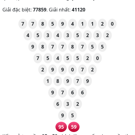
Giải đặc biệt:
77859
. Giải nhất:
41120
7
7
8
5
9
4
1
1
2
0
4
5
3
4
3
5
2
3
2
9
8
7
7
8
7
5
5
7
5
4
5
5
2
0
2
9
9
0
7
2
1
8
9
7
9
9
7
6
6
6
3
2
9
5
95
59