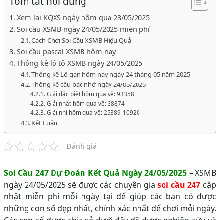
Tóm tắt nội dung
Xem lại KQXS ngày hôm qua 23/05/2025
Soi cầu XSMB ngày 24/05/2025 miễn phí
Cách Chơi Soi Cầu XSMB Hiệu Quả
Soi cầu pascal XSMB hôm nay
Thống kê lô tô XSMB ngày 24/05/2025
Thống kê Lô gan hôm nay ngày 24 tháng 05 năm 2025
Thống kê cầu bạc nhớ ngày 24/05/2025
Giải đặc biệt hôm qua về: 93358
Giải nhất hôm qua về: 38874
Giải nhì hôm qua về: 25389-10920
Kết Luận
Đánh giá
Soi Cầu 247 Dự Đoán Kết Quả Ngày 24/05/2025
– XSMB
ngày 24/05/2025 sẽ được các chuyên gia
soi cầu 247
cập
nhật miễn phí mỗi ngày tại để giúp các bạn có được
những con số đẹp nhất, chính xác nhất để chơi mỗi ngày.