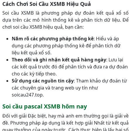
Cách Chơi Soi Cầu XSMB Hiệu Quả
Soi cầu XSMB là phương pháp dự đoán kết quả xổ số
dựa trên các mô hình thống kê và phân tích dữ liệu. Để
chơi soi cầu XSMB hiệu quả, bạn cần:
Nắm rõ các phương pháp thống kê
: Hiểu và áp
dụng các phương pháp thống kê để phân tích dữ
liệu kết quả xổ số.
Theo dõi và ghi nhận kết quả hàng ngày
: Lưu lại
các kết quả trước đó để phân tích và đưa ra dự đoán
cho các kỳ tiếp theo.
Sử dụng các nguồn tin cậy
: Tham khảo dự đoán từ
các chuyên gia và trang web uy tín như
soicau247.top.
Soi cầu pascal XSMB hôm nay
Đối với giải Đặc biệt, hay mà anh em thường gọi là giải về
đề. Phương pháp áp dụng là kết hợp giải Nhất từ kết quả
quay thưởng của ngày trước.
Cách thực hiện là lấy hai số