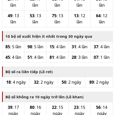
lần
lần
lần
lần
lần
49
: 13
53
: 13
75
: 13
13
: 12
64
: 12
lần
lần
lần
lần
lần
10 bộ số xuất hiện ít nhất trong 30 ngày qua
85
: 5 lần
98
: 5 lần
15
: 4 lần
31
: 4 lần
37
: 4 lần
45
: 4 lần
51
: 4 lần
81
: 4 lần
28
: 3 lần
07
: 1 lần
Bộ số ra liên tiếp (Lô rơi)
18
: 4 ngày
32
: 2 ngày
50
: 2 ngày
89
: 2 ngày
Bộ số không ra 10 ngày trở lên (Lô khan)
39
: 17
80
: 16
22
: 15
23
: 15
56
: 14
ngày
ngày
ngày
ngày
ngày