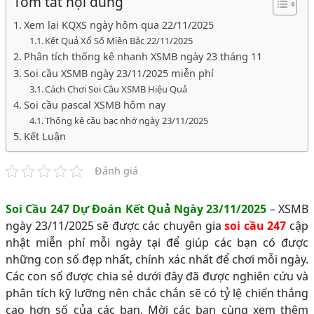
Tóm tắt nội dung
Xem lại KQXS ngày hôm qua 22/11/2025
Kết Quả Xổ Số Miền Bắc 22/11/2025
Phân tích thống kê nhanh XSMB ngày 23 tháng 11
Soi cầu XSMB ngày 23/11/2025 miễn phí
Cách Chơi Soi Cầu XSMB Hiệu Quả
Soi cầu pascal XSMB hôm nay
Thống kê cầu bạc nhớ ngày 23/11/2025
Kết Luận
Đánh giá
Soi Cầu 247 Dự Đoán Kết Quả Ngày 23/11/2025
– XSMB
ngày 23/11/2025 sẽ được các chuyên gia
soi cầu 247
cập
nhật miễn phí mỗi ngày tại để giúp các bạn có được
những con số đẹp nhất, chính xác nhất để chơi mỗi ngày.
Các con số được chia sẻ dưới đây đã được nghiên cứu và
phân tích kỹ lưỡng nên chắc chắn sẽ có tỷ lệ chiến thắng
cao hơn số của các bạn. Mời các bạn cùng xem thêm