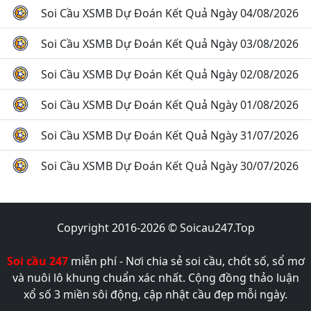
Soi Cầu XSMB Dự Đoán Kết Quả Ngày 04/08/2026
Soi Cầu XSMB Dự Đoán Kết Quả Ngày 03/08/2026
Soi Cầu XSMB Dự Đoán Kết Quả Ngày 02/08/2026
Soi Cầu XSMB Dự Đoán Kết Quả Ngày 01/08/2026
Soi Cầu XSMB Dự Đoán Kết Quả Ngày 31/07/2026
Soi Cầu XSMB Dự Đoán Kết Quả Ngày 30/07/2026
Copyright 2016-2026 © Soicau247.Top
Soi cầu 247
miễn phí - Nơi chia sẻ soi cầu, chốt số, sổ mơ
và nuôi lô khung chuẩn xác nhất. Cộng đồng thảo luận
xổ số 3 miền sôi động, cập nhật cầu đẹp mỗi ngày.