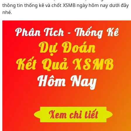
thông tin thống kê và chốt XSMB ngày hôm nay dưới đây
nhé.