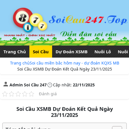
Trang Chủ
Soi Cầu
Dự Đoán XSMB
Nuôi Lô
Nuôi
Trang chủ
Soi cầu miền bắc hôm nay - dự đoán KQXS MB
Soi Cầu XSMB Dự Đoán Kết Quả Ngày 23/11/2025
Admin Soi Cầu 247
Cập nhật:
22/11/2025
Đánh giá
Soi Cầu XSMB Dự Đoán Kết Quả Ngày
23/11/2025