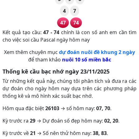
4
7
47
74
Kết quả tạo cầu:
47 - 74
chính là con số anh em cần tìm
cho việc soi cầu Pascal ngày hôm nay
Xem thêm chuyên mục
dự đoán nuôi đề khung 2 ngày
để tham khảo
nuôi 10 số miền bắc
Thống kê cầu bạc nhớ ngày 23/11/2025
Từ những kết quả này, chúng tôi phân tích và đưa ra các
dự đoán cho ngày hôm nay dựa trên các phương pháp
thống kê và mô hình xác suất bạc nhớ.
Hôm qua đặc biệt
26103
→ số hôm nay:
07, 70
.
Kỳ trước ra
29
→ Dự đoán số đẹp hôm nay:
02, 20
.
Kỳ trước về
21
→ Số nên thử hôm nay:
38, 83
.