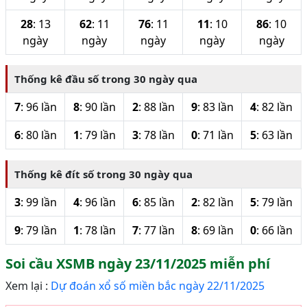
28
: 13
62
: 11
76
: 11
11
: 10
86
: 10
ngày
ngày
ngày
ngày
ngày
Thống kê đầu số trong 30 ngày qua
7
: 96 lần
8
: 90 lần
2
: 88 lần
9
: 83 lần
4
: 82 lần
6
: 80 lần
1
: 79 lần
3
: 78 lần
0
: 71 lần
5
: 63 lần
Thống kê đít số trong 30 ngày qua
3
: 99 lần
4
: 96 lần
6
: 85 lần
2
: 82 lần
5
: 79 lần
9
: 79 lần
1
: 78 lần
7
: 77 lần
8
: 69 lần
0
: 66 lần
Soi cầu XSMB ngày 23/11/2025 miễn phí
Xem lại :
Dự đoán xổ số miền bắc ngày 22/11/2025