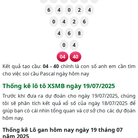
6
4
0
2
4
0
4
2
6
4
6
8
0
4
04
40
Kết quả tạo cầu:
04 - 40
chính là con số anh em cần tìm
cho việc soi cầu Pascal ngày hôm nay
Thống kê lô tô XSMB ngày 19/07/2025
Trước khi đưa ra dự đoán cho ngày 19/07/2025, chúng
tôi sẽ phân tích kết quả xổ số của ngày 18/07/2025 để
giúp bạn có cái nhìn tổng quan và cơ sở cho các dự đoán
hôm nay.
Thống kê Lô gan hôm nay ngày 19 tháng 07
năm 2025