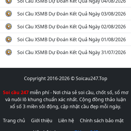
Soi Cầu XSMB Dự Đoán Kết Quả Ngày 04/08/2026
Soi Cầu XSMB Dự Đoán Kết Quả Ngày 03/08/2026
Soi Cầu XSMB Dự Đoán Kết Quả Ngày 02/08/2026
Soi Cầu XSMB Dự Đoán Kết Quả Ngày 01/08/2026
Soi Cầu XSMB Dự Đoán Kết Quả Ngày 31/07/2026
Copyright 2016-2026 © Soicau247.Top
Soi cầu 247
miễn phí - Nơi chia sẻ soi cầu, chốt số, sổ mơ
và nuôi lô khung chuẩn xác nhất. Cộng đồng thảo luận
xổ số 3 miền sôi động, cập nhật cầu đẹp mỗi ngày.
Trang chủ
Giới thiệu
Liên hệ
Chính sách bảo mật