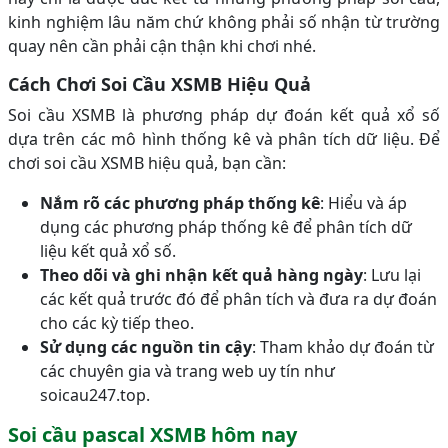
kinh nghiệm lâu năm chứ không phải số nhận từ trường
quay nên cần phải cận thận khi chơi nhé.
Cách Chơi Soi Cầu XSMB Hiệu Quả
Soi cầu XSMB là phương pháp dự đoán kết quả xổ số
dựa trên các mô hình thống kê và phân tích dữ liệu. Để
chơi soi cầu XSMB hiệu quả, bạn cần:
Nắm rõ các phương pháp thống kê
: Hiểu và áp
dụng các phương pháp thống kê để phân tích dữ
liệu kết quả xổ số.
Theo dõi và ghi nhận kết quả hàng ngày
: Lưu lại
các kết quả trước đó để phân tích và đưa ra dự đoán
cho các kỳ tiếp theo.
Sử dụng các nguồn tin cậy
: Tham khảo dự đoán từ
các chuyên gia và trang web uy tín như
soicau247.top.
Soi cầu pascal XSMB hôm nay