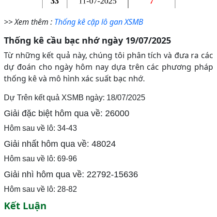
>> Xem thêm :
Thống kê cặp lô gan XSMB
Thống kê cầu bạc nhớ ngày 19/07/2025
Từ những kết quả này, chúng tôi phân tích và đưa ra các
dự đoán cho ngày hôm nay dựa trên các phương pháp
thống kê và mô hình xác suất bạc nhớ.
Dự Trên kết quả XSMB ngày: 18/07/2025
Giải đặc biệt hôm qua về: 26000
Hôm sau về lô: 34-43
Giải nhất hôm qua về: 48024
Hôm sau về lô: 69-96
Giải nhì hôm qua về: 22792-15636
Hôm sau về lô: 28-82
Kết Luận