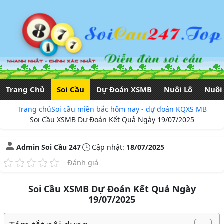
Trang Chủ
Soi Cầu
Dự Đoán XSMB
Nuôi Lô
Nuôi
Trang chủ
Soi cầu miền bắc hôm nay - dự đoán KQXS MB
Soi Cầu XSMB Dự Đoán Kết Quả Ngày 19/07/2025
Admin Soi Cầu 247
Cập nhật:
18/07/2025
Đánh giá
Soi Cầu XSMB Dự Đoán Kết Quả Ngày
19/07/2025