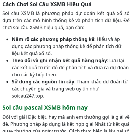
Cách Chơi Soi Cầu XSMB Hiệu Quả
Soi cầu XSMB là phương pháp dự đoán kết quả xổ số
dựa trên các mô hình thống kê và phân tích dữ liệu. Để
chơi soi cầu XSMB hiệu quả, bạn cần:
Nắm rõ các phương pháp thống kê
: Hiểu và áp
dụng các phương pháp thống kê để phân tích dữ
liệu kết quả xổ số.
Theo dõi và ghi nhận kết quả hàng ngày
: Lưu lại
các kết quả trước đó để phân tích và đưa ra dự đoán
cho các kỳ tiếp theo.
Sử dụng các nguồn tin cậy
: Tham khảo dự đoán từ
các chuyên gia và trang web uy tín như
soicau247.top.
Soi cầu pascal XSMB hôm nay
Đối với giải Đặc biệt, hay mà anh em thường gọi là giải về
đề. Phương pháp áp dụng là kết hợp giải Nhất từ kết quả
quay thưởng của ngày trước.
Cách thực hiện là lấy hai số