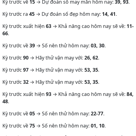
Kỳ trước về
15
→ Dự đoán số may mắn hôm nay:
39, 93
.
Kỳ trước ra
45
→ Dự đoán số đẹp hôm nay:
14, 41
.
Kỳ trước xuất hiện
63
→ Khả năng cao hôm nay sẽ về:
11-
66
.
Kỳ trước về
39
→ Số nên thử hôm nay:
03, 30
.
Kỳ trước
90
→ Hãy thử vận may với:
26, 62
.
Kỳ trước
97
→ Hãy thử vận may với:
53, 35
.
Kỳ trước
32
→ Hãy thử vận may với:
53, 35
.
Kỳ trước xuất hiện
93
→ Khả năng cao hôm nay sẽ về:
84,
48
.
Kỳ trước về
05
→ Số nên thử hôm nay:
22-77
.
Kỳ trước về
75
→ Số nên thử hôm nay:
01, 10
.