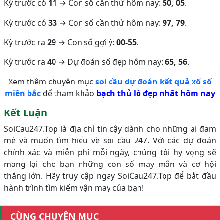
Kỳ trước có
11
→ Con số cần thử hôm nay:
50, 05
.
Kỳ trước có
33
→ Con số cần thử hôm nay:
97, 79
.
Kỳ trước ra
29
→ Con số gợi ý:
00-55
.
Kỳ trước ra
40
→ Dự đoán số đẹp hôm nay:
65, 56
.
Xem thêm chuyên mục
soi cầu dự đoán kết quả xổ số
miền bắc
để tham khảo
bạch thủ lô đẹp nhất hôm nay
Kết Luận
SoiCau247.Top là địa chỉ tin cậy dành cho những ai đam
mê và muốn tìm hiểu về soi cầu 247. Với các dự đoán
chính xác và miễn phí mỗi ngày, chúng tôi hy vọng sẽ
mang lại cho bạn những con số may mắn và cơ hội
thắng lớn. Hãy truy cập ngay SoiCau247.Top để bắt đầu
hành trình tìm kiếm vận may của bạn!
CÙNG CHUYÊN MỤC