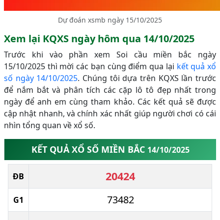
Dự đoán xsmb ngày 15/10/2025
Xem lại KQXS ngày hôm qua 14/10/2025
Trước khi vào phần xem Soi cầu miền bắc ngày
15/10/2025 thì mời các bạn cùng điểm qua lại
kết quả xổ
số ngày 14/10/2025
. Chúng tôi dựa trên KQXS lần trước
để nắm bắt và phân tích các cặp lô tô đẹp nhất trong
ngày để anh em cùng tham khảo. Các kết quả sẽ được
cập nhật nhanh, và chính xác nhất giúp người chơi có cái
nhìn tổng quan về xổ số.
KẾT QUẢ XỔ SỐ MIỀN BẮC
14/10/2025
20424
ĐB
73482
G1