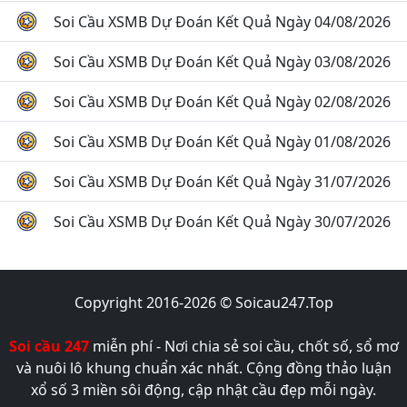
Soi Cầu XSMB Dự Đoán Kết Quả Ngày 04/08/2026
Soi Cầu XSMB Dự Đoán Kết Quả Ngày 03/08/2026
Soi Cầu XSMB Dự Đoán Kết Quả Ngày 02/08/2026
Soi Cầu XSMB Dự Đoán Kết Quả Ngày 01/08/2026
Soi Cầu XSMB Dự Đoán Kết Quả Ngày 31/07/2026
Soi Cầu XSMB Dự Đoán Kết Quả Ngày 30/07/2026
Copyright 2016-2026 © Soicau247.Top
Soi cầu 247
miễn phí - Nơi chia sẻ soi cầu, chốt số, sổ mơ
và nuôi lô khung chuẩn xác nhất. Cộng đồng thảo luận
xổ số 3 miền sôi động, cập nhật cầu đẹp mỗi ngày.