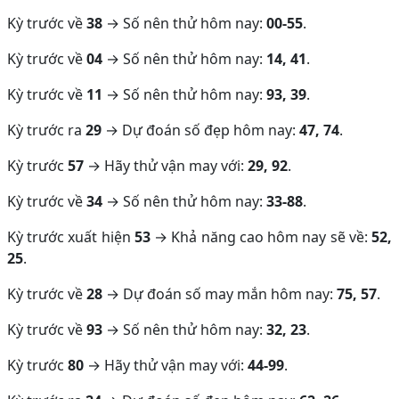
Kỳ trước về
38
→ Số nên thử hôm nay:
00-55
.
Kỳ trước về
04
→ Số nên thử hôm nay:
14, 41
.
Kỳ trước về
11
→ Số nên thử hôm nay:
93, 39
.
Kỳ trước ra
29
→ Dự đoán số đẹp hôm nay:
47, 74
.
Kỳ trước
57
→ Hãy thử vận may với:
29, 92
.
Kỳ trước về
34
→ Số nên thử hôm nay:
33-88
.
Kỳ trước xuất hiện
53
→ Khả năng cao hôm nay sẽ về:
52,
25
.
Kỳ trước về
28
→ Dự đoán số may mắn hôm nay:
75, 57
.
Kỳ trước về
93
→ Số nên thử hôm nay:
32, 23
.
Kỳ trước
80
→ Hãy thử vận may với:
44-99
.