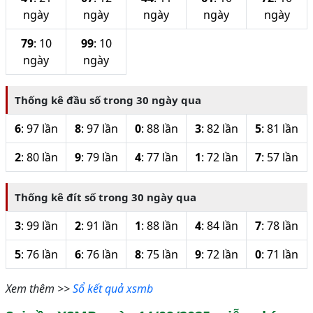
ngày
ngày
ngày
ngày
ngày
79
: 10
99
: 10
ngày
ngày
Thống kê đầu số trong 30 ngày qua
6
: 97 lần
8
: 97 lần
0
: 88 lần
3
: 82 lần
5
: 81 lần
2
: 80 lần
9
: 79 lần
4
: 77 lần
1
: 72 lần
7
: 57 lần
Thống kê đít số trong 30 ngày qua
3
: 99 lần
2
: 91 lần
1
: 88 lần
4
: 84 lần
7
: 78 lần
5
: 76 lần
6
: 76 lần
8
: 75 lần
9
: 72 lần
0
: 71 lần
Xem thêm >>
Sổ kết quả xsmb