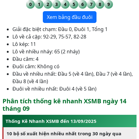
0
1
2
3
4
5
6
7
8
9
Xem bảng đầu đuôi
Giải đặc biệt chạm: Đầu 0, Đuôi 1, Tổng 1
Lô về cả cặp: 92-29, 75-57, 82-28
Lô kép: 11
Lô về nhiều nháy: 65 (2 nháy)
Đầu câm: 4
Đuôi câm: Không có
Đầu về nhiều nhất: Đầu 5 (về 4 lần), Đầu 7 (về 4 lần),
Đầu 8 (về 4 lần)
Đuôi về nhiều nhất: Đuôi 4 (về 5 lần)
Phân tích thống kê nhanh XSMB ngày 14
tháng 09
Thống Kê Nhanh XSMB đến 13/09/2025
10 bộ số xuất hiện nhiều nhất trong 30 ngày qua