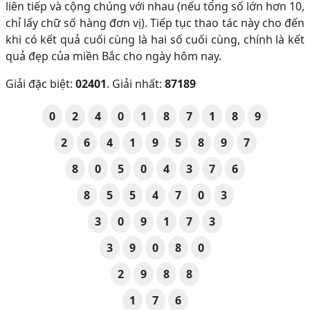
liên tiếp và cộng chúng với nhau (nếu tổng số lớn hơn 10,
chỉ lấy chữ số hàng đơn vị). Tiếp tục thao tác này cho đến
khi có kết quả cuối cùng là hai số cuối cùng, chính là kết
quả đẹp của miền Bắc cho ngày hôm nay.
Giải đặc biệt:
02401
. Giải nhất:
87189
0
2
4
0
1
8
7
1
8
9
2
6
4
1
9
5
8
9
7
8
0
5
0
4
3
7
6
8
5
5
4
7
0
3
3
0
9
1
7
3
3
9
0
8
0
2
9
8
8
1
7
6