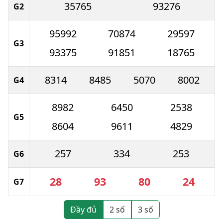
35765
93276
G2
95992
70874
29597
G3
93375
91851
18765
8314
8485
5070
8002
G4
8982
6450
2538
G5
8604
9611
4829
257
334
253
G6
28
93
80
24
G7
Đầy đủ
2 số
3 số