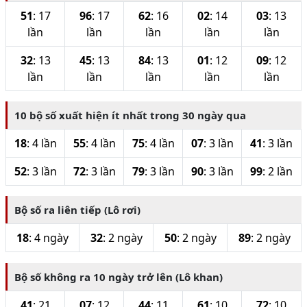
51
: 17
96
: 17
62
: 16
02
: 14
03
: 13
lần
lần
lần
lần
lần
32
: 13
45
: 13
84
: 13
01
: 12
09
: 12
lần
lần
lần
lần
lần
10 bộ số xuất hiện ít nhất trong 30 ngày qua
18
: 4 lần
55
: 4 lần
75
: 4 lần
07
: 3 lần
41
: 3 lần
52
: 3 lần
72
: 3 lần
79
: 3 lần
90
: 3 lần
99
: 2 lần
Bộ số ra liên tiếp (Lô rơi)
18
: 4 ngày
32
: 2 ngày
50
: 2 ngày
89
: 2 ngày
Bộ số không ra 10 ngày trở lên (Lô khan)
41
: 21
07
: 12
44
: 11
61
: 10
72
: 10