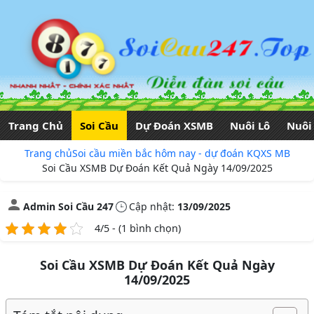
Trang Chủ
Soi Cầu
Dự Đoán XSMB
Nuôi Lô
Nuôi
Trang chủ
Soi cầu miền bắc hôm nay - dự đoán KQXS MB
Soi Cầu XSMB Dự Đoán Kết Quả Ngày 14/09/2025
Admin Soi Cầu 247
Cập nhật:
13/09/2025
4/5 - (1 bình chọn)
Soi Cầu XSMB Dự Đoán Kết Quả Ngày
14/09/2025