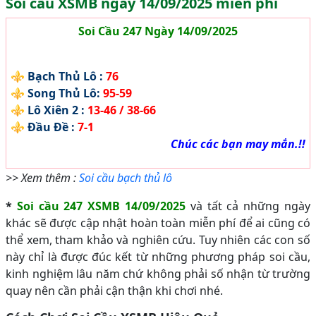
Soi cầu XSMB ngày 14/09/2025 miễn phí
Soi Cầu 247 Ngày 14/09/2025
⚜️
Bạch Thủ Lô :
76
⚜️
Song Thủ Lô:
95-59
⚜️
Lô Xiên 2 :
13-46 / 38-66
⚜️
Đầu Đề :
7-1
Chúc các bạn may mắn.!!
>> Xem thêm :
Soi cầu bạch thủ lô
*
Soi cầu 247 XSMB 14/09/2025
và tất cả những ngày
khác sẽ được cập nhật hoàn toàn miễn phí để ai cũng có
thể xem, tham khảo và nghiên cứu. Tuy nhiên các con số
này chỉ là được đúc kết từ những phương pháp soi cầu,
kinh nghiệm lâu năm chứ không phải số nhận từ trường
quay nên cần phải cận thận khi chơi nhé.