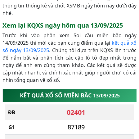
thông tin thống kê và chốt XSMB ngày hôm nay dưới đây
nhé.
Xem lại KQXS ngày hôm qua 13/09/2025
Trước khi vào phần xem Soi cầu miền bắc ngày
14/09/2025 thì mời các bạn cùng điểm qua lại
kết quả xổ
số ngày 13/09/2025
. Chúng tôi dựa trên KQXS lần trước
để nắm bắt và phân tích các cặp lô tô đẹp nhất trong
ngày để anh em cùng tham khảo. Các kết quả sẽ được
cập nhật nhanh, và chính xác nhất giúp người chơi có cái
nhìn tổng quan về xổ số.
KẾT QUẢ XỔ SỐ MIỀN BẮC
13/09/2025
02401
ĐB
87189
G1