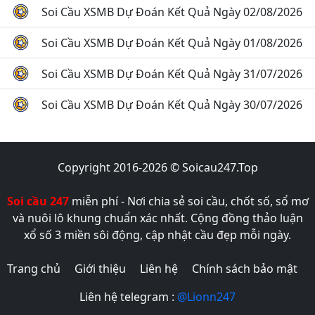
Soi Cầu XSMB Dự Đoán Kết Quả Ngày 02/08/2026
Soi Cầu XSMB Dự Đoán Kết Quả Ngày 01/08/2026
Soi Cầu XSMB Dự Đoán Kết Quả Ngày 31/07/2026
Soi Cầu XSMB Dự Đoán Kết Quả Ngày 30/07/2026
Copyright 2016-2026 © Soicau247.Top
Soi cầu 247
miễn phí - Nơi chia sẻ soi cầu, chốt số, sổ mơ
và nuôi lô khung chuẩn xác nhất. Cộng đồng thảo luận
xổ số 3 miền sôi động, cập nhật cầu đẹp mỗi ngày.
Trang chủ
Giới thiệu
Liên hệ
Chính sách bảo mật
Liên hệ telegram :
@Lionn247