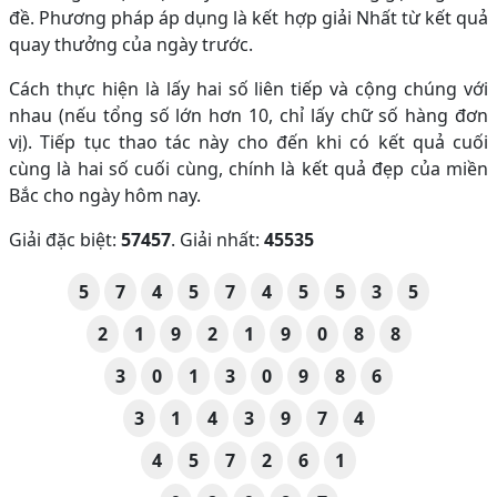
đề. Phương pháp áp dụng là kết hợp giải Nhất từ kết quả
quay thưởng của ngày trước.
Cách thực hiện là lấy hai số liên tiếp và cộng chúng với
nhau (nếu tổng số lớn hơn 10, chỉ lấy chữ số hàng đơn
vị). Tiếp tục thao tác này cho đến khi có kết quả cuối
cùng là hai số cuối cùng, chính là kết quả đẹp của miền
Bắc cho ngày hôm nay.
Giải đặc biệt:
57457
. Giải nhất:
45535
5
7
4
5
7
4
5
5
3
5
2
1
9
2
1
9
0
8
8
3
0
1
3
0
9
8
6
3
1
4
3
9
7
4
4
5
7
2
6
1