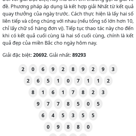
đề. Phương pháp áp dụng là kết hợp giải Nhất từ kết quả
quay thưởng của ngày trước.
Cách thực hiện là lấy hai số
liên tiếp và cộng chúng với nhau (nếu tổng số lớn hơn 10,
chỉ lấy chữ số hàng đơn vị). Tiếp tục thao tác này cho đến
khi có kết quả cuối cùng là hai số cuối cùng, chính là kết
quả đẹp của miền Bắc cho ngày hôm nay.
Giải đặc biệt:
20692
. Giải nhất:
89293
2
0
6
9
2
8
9
2
9
3
2
6
5
1
0
7
1
1
2
8
1
6
1
7
8
2
3
9
7
7
8
5
0
5
6
4
5
3
5
5
0
9
8
8
0