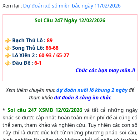
Xem lại :
Dự đoán xổ số miền bắc ngày 11/02/2026
Soi Cầu 247 Ngày 12/02/2026
⚜️
Bạch Thủ Lô :
89
⚜️
Song Thủ Lô:
86-68
⚜️
Lô Xiên 2 :
60-93 / 65-27
⚜️
Đầu Đề :
6-1
Chúc các bạn may mắn.!!
Xem thêm chuyên mục
dự đoán nuôi lô khung 2 ngày
để
tham khảo
dự đoán 3 càng ăn chắc
*
Soi cầu 247 XSMB 12/02/2026
và tất cả những ngày
khác sẽ được cập nhật hoàn toàn miễn phí để ai cũng có
thể xem, tham khảo và nghiên cứu. Tuy nhiên các con số
này chỉ là được đúc kết từ những phương pháp soi cầu,