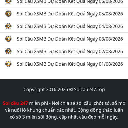
Soi Cầu XSMB Dự Đoán Kết Quả Ngày 06/08/2026
Soi Cầu XSMB Dự Đoán Kết Quả Ngày 05/08/2026
Soi Cầu XSMB Dự Đoán Kết Quả Ngày 04/08/2026
Soi Cầu XSMB Dự Đoán Kết Quả Ngày 03/08/2026
Soi Cầu XSMB Dự Đoán Kết Quả Ngày 02/08/2026
Soi Cầu XSMB Dự Đoán Kết Quả Ngày 01/08/2026
Copyright 2016-2026 © Soicau247.Top
Soi cầu 247
miễn phí - Nơi chia sẻ soi cầu, chốt số, sổ mơ
và nuôi lô khung chuẩn xác nhất. Cộng đồng thảo luận
xổ số 3 miền sôi động, cập nhật cầu đẹp mỗi ngày.