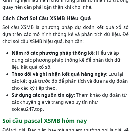
kinh nghiệm lâu năm chứ không phải số nhận từ trường
quay nên cần phải cận thận khi chơi nhé.
Cách Chơi Soi Cầu XSMB Hiệu Quả
Soi cầu XSMB là phương pháp dự đoán kết quả xổ số
dựa trên các mô hình thống kê và phân tích dữ liệu. Để
chơi soi cầu XSMB hiệu quả, bạn cần:
Nắm rõ các phương pháp thống kê
: Hiểu và áp
dụng các phương pháp thống kê để phân tích dữ
liệu kết quả xổ số.
Theo dõi và ghi nhận kết quả hàng ngày
: Lưu lại
các kết quả trước đó để phân tích và đưa ra dự đoán
cho các kỳ tiếp theo.
Sử dụng các nguồn tin cậy
: Tham khảo dự đoán từ
các chuyên gia và trang web uy tín như
soicau247.top.
Soi cầu pascal XSMB hôm nay
Đối với giải Đặc biệt, hay mà anh em thường gọi là giải về