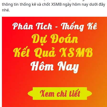
thông tin thống kê và chốt XSMB ngày hôm nay dưới đây
nhé.