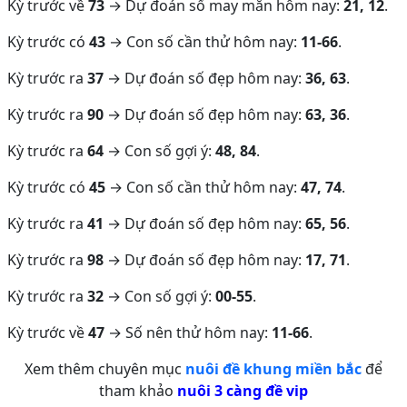
Kỳ trước về
73
→ Dự đoán số may mắn hôm nay:
21, 12
.
Kỳ trước có
43
→ Con số cần thử hôm nay:
11-66
.
Kỳ trước ra
37
→ Dự đoán số đẹp hôm nay:
36, 63
.
Kỳ trước ra
90
→ Dự đoán số đẹp hôm nay:
63, 36
.
Kỳ trước ra
64
→ Con số gợi ý:
48, 84
.
Kỳ trước có
45
→ Con số cần thử hôm nay:
47, 74
.
Kỳ trước ra
41
→ Dự đoán số đẹp hôm nay:
65, 56
.
Kỳ trước ra
98
→ Dự đoán số đẹp hôm nay:
17, 71
.
Kỳ trước ra
32
→ Con số gợi ý:
00-55
.
Kỳ trước về
47
→ Số nên thử hôm nay:
11-66
.
Xem thêm chuyên mục
nuôi đề khung miền bắc
để
tham khảo
nuôi 3 càng đề vip