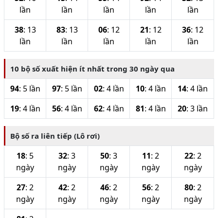
lần
lần
lần
lần
lần
38
: 13
83
: 13
06
: 12
21
: 12
36
: 12
lần
lần
lần
lần
lần
10 bộ số xuất hiện ít nhất trong 30 ngày qua
94
: 5 lần
97
: 5 lần
02
: 4 lần
10
: 4 lần
14
: 4 lần
19
: 4 lần
56
: 4 lần
62
: 4 lần
81
: 4 lần
20
: 3 lần
Bộ số ra liên tiếp (Lô rơi)
18
: 5
32
: 3
50
: 3
11
: 2
22
: 2
ngày
ngày
ngày
ngày
ngày
27
: 2
42
: 2
46
: 2
56
: 2
80
: 2
ngày
ngày
ngày
ngày
ngày