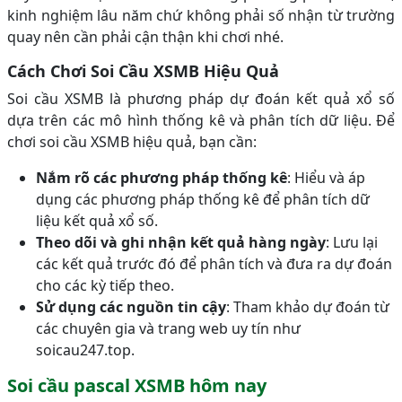
kinh nghiệm lâu năm chứ không phải số nhận từ trường
quay nên cần phải cận thận khi chơi nhé.
Cách Chơi Soi Cầu XSMB Hiệu Quả
Soi cầu XSMB là phương pháp dự đoán kết quả xổ số
dựa trên các mô hình thống kê và phân tích dữ liệu. Để
chơi soi cầu XSMB hiệu quả, bạn cần:
Nắm rõ các phương pháp thống kê
: Hiểu và áp
dụng các phương pháp thống kê để phân tích dữ
liệu kết quả xổ số.
Theo dõi và ghi nhận kết quả hàng ngày
: Lưu lại
các kết quả trước đó để phân tích và đưa ra dự đoán
cho các kỳ tiếp theo.
Sử dụng các nguồn tin cậy
: Tham khảo dự đoán từ
các chuyên gia và trang web uy tín như
soicau247.top.
Soi cầu pascal XSMB hôm nay