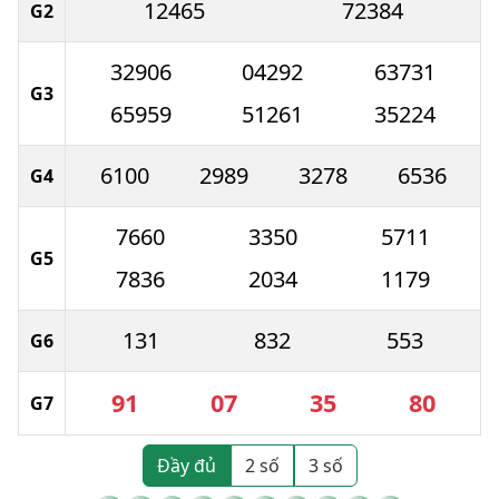
12465
72384
G2
32906
04292
63731
G3
65959
51261
35224
6100
2989
3278
6536
G4
7660
3350
5711
G5
7836
2034
1179
131
832
553
G6
91
07
35
80
G7
Đầy đủ
2 số
3 số