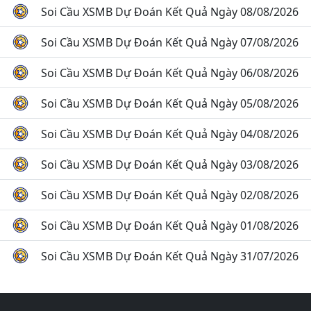
Soi Cầu XSMB Dự Đoán Kết Quả Ngày 08/08/2026
Soi Cầu XSMB Dự Đoán Kết Quả Ngày 07/08/2026
Soi Cầu XSMB Dự Đoán Kết Quả Ngày 06/08/2026
Soi Cầu XSMB Dự Đoán Kết Quả Ngày 05/08/2026
Soi Cầu XSMB Dự Đoán Kết Quả Ngày 04/08/2026
Soi Cầu XSMB Dự Đoán Kết Quả Ngày 03/08/2026
Soi Cầu XSMB Dự Đoán Kết Quả Ngày 02/08/2026
Soi Cầu XSMB Dự Đoán Kết Quả Ngày 01/08/2026
Soi Cầu XSMB Dự Đoán Kết Quả Ngày 31/07/2026