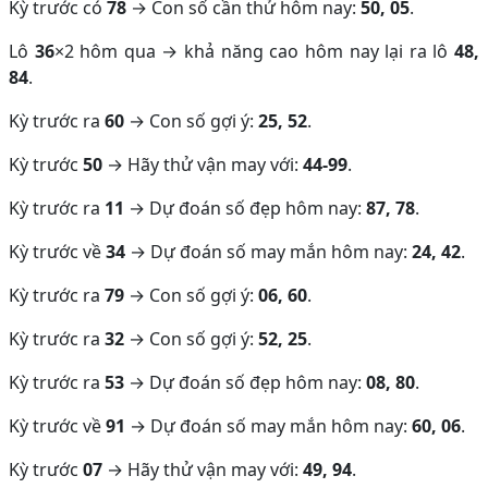
Kỳ trước có
78
→ Con số cần thử hôm nay:
50, 05
.
Lô
36
×2 hôm qua → khả năng cao hôm nay lại ra lô
48,
84
.
Kỳ trước ra
60
→ Con số gợi ý:
25, 52
.
Kỳ trước
50
→ Hãy thử vận may với:
44-99
.
Kỳ trước ra
11
→ Dự đoán số đẹp hôm nay:
87, 78
.
Kỳ trước về
34
→ Dự đoán số may mắn hôm nay:
24, 42
.
Kỳ trước ra
79
→ Con số gợi ý:
06, 60
.
Kỳ trước ra
32
→ Con số gợi ý:
52, 25
.
Kỳ trước ra
53
→ Dự đoán số đẹp hôm nay:
08, 80
.
Kỳ trước về
91
→ Dự đoán số may mắn hôm nay:
60, 06
.
Kỳ trước
07
→ Hãy thử vận may với:
49, 94
.