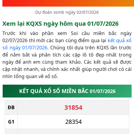
Dự đoán xsmb ngày 02/07/2026
Xem lại KQXS ngày hôm qua 01/07/2026
Trước khi vào phần xem Soi cầu miền bắc ngày
02/07/2026 thì mời các bạn cùng điểm qua lại
kết quả xổ
số ngày 01/07/2026
. Chúng tôi dựa trên KQXS lần trước
để nắm bắt và phân tích các cặp lô tô đẹp nhất trong
ngày để anh em cùng tham khảo. Các kết quả sẽ được
cập nhật nhanh, và chính xác nhất giúp người chơi có cái
nhìn tổng quan về xổ số.
KẾT QUẢ XỔ SỐ MIỀN BẮC
01/07/2026
31854
ĐB
28354
G1