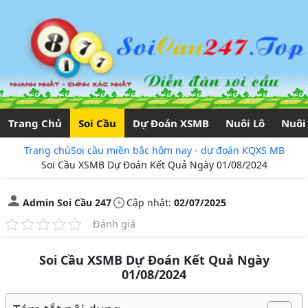
Trang Chủ
Soi Cầu
Dự Đoán XSMB
Nuôi Lô
Nuôi
Trang chủ
Soi cầu miền bắc hôm nay - dự đoán KQXS MB
Soi Cầu XSMB Dự Đoán Kết Quả Ngày 01/08/2024
Admin Soi Cầu 247
Cập nhật:
02/07/2025
Đánh giá
Soi Cầu XSMB Dự Đoán Kết Quả Ngày
01/08/2024