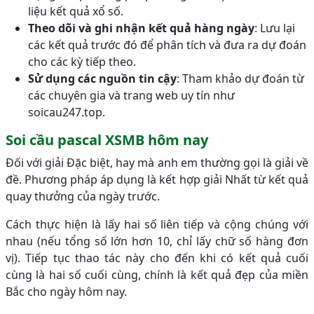
liệu kết quả xổ số.
Theo dõi và ghi nhận kết quả hàng ngày
: Lưu lại
các kết quả trước đó để phân tích và đưa ra dự đoán
cho các kỳ tiếp theo.
Sử dụng các nguồn tin cậy
: Tham khảo dự đoán từ
các chuyên gia và trang web uy tín như
soicau247.top.
Soi cầu pascal XSMB hôm nay
Đối với giải Đặc biệt, hay mà anh em thường gọi là giải về
đề. Phương pháp áp dụng là kết hợp giải Nhất từ kết quả
quay thưởng của ngày trước.
Cách thực hiện là lấy hai số liên tiếp và cộng chúng với
nhau (nếu tổng số lớn hơn 10, chỉ lấy chữ số hàng đơn
vị). Tiếp tục thao tác này cho đến khi có kết quả cuối
cùng là hai số cuối cùng, chính là kết quả đẹp của miền
Bắc cho ngày hôm nay.