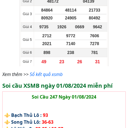
Xem thêm >>
Sổ kết quả xsmb
Soi cầu XSMB ngày 01/08/2024 miễn phí
Soi Cầu 247 Ngày 01/08/2024
⚜️
Bạch Thủ Lô :
93
⚜️
Song Thủ Lô:
36-63