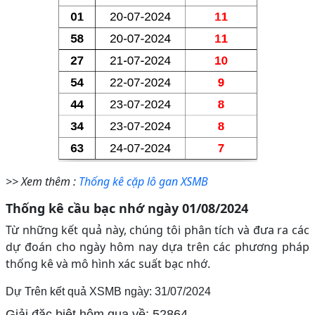
>> Xem thêm :
Thống kê cặp lô gan XSMB
Thống kê cầu bạc nhớ ngày 01/08/2024
Từ những kết quả này, chúng tôi phân tích và đưa ra các
dự đoán cho ngày hôm nay dựa trên các phương pháp
thống kê và mô hình xác suất bạc nhớ.
Dự Trên kết quả XSMB ngày: 31/07/2024
Giải đặc biệt hôm qua về: 52864