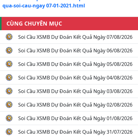
qua-soi-cau-ngay 07-01-2021.html
CÙNG CHUYÊN MỤC
Soi Cầu XSMB Dự Đoán Kết Quả Ngày 07/08/2026
Soi Cầu XSMB Dự Đoán Kết Quả Ngày 06/08/2026
Soi Cầu XSMB Dự Đoán Kết Quả Ngày 05/08/2026
Soi Cầu XSMB Dự Đoán Kết Quả Ngày 04/08/2026
Soi Cầu XSMB Dự Đoán Kết Quả Ngày 03/08/2026
Soi Cầu XSMB Dự Đoán Kết Quả Ngày 02/08/2026
Soi Cầu XSMB Dự Đoán Kết Quả Ngày 01/08/2026
Soi Cầu XSMB Dự Đoán Kết Quả Ngày 31/07/2026