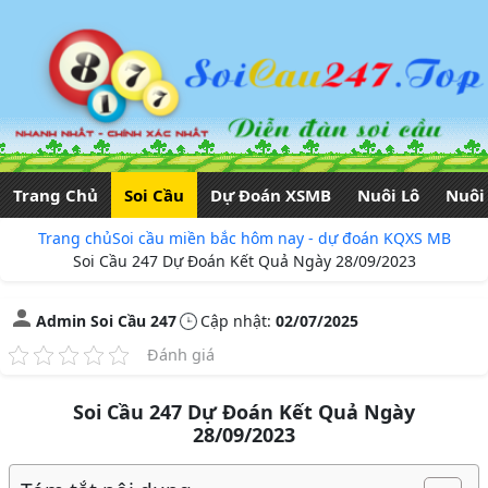
Trang Chủ
Soi Cầu
Dự Đoán XSMB
Nuôi Lô
Nuôi
Trang chủ
Soi cầu miền bắc hôm nay - dự đoán KQXS MB
Soi Cầu 247 Dự Đoán Kết Quả Ngày 28/09/2023
Admin Soi Cầu 247
Cập nhật:
02/07/2025
Đánh giá
Soi Cầu 247 Dự Đoán Kết Quả Ngày
28/09/2023