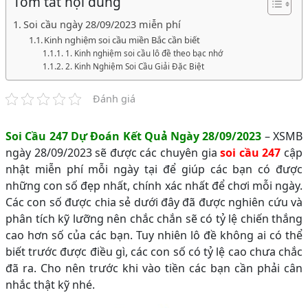
Tóm tắt nội dung
Soi cầu ngày 28/09/2023 miễn phí
Kinh nghiệm soi cầu miền Bắc cần biết
1. Kinh nghiệm soi cầu lô đề theo bạc nhớ
2. Kinh Nghiệm Soi Cầu Giải Đặc Biệt
Đánh giá
Soi Cầu 247 Dự Đoán Kết Quả Ngày 28/09/2023
– XSMB
ngày 28/09/2023 sẽ được các chuyên gia
soi cầu 247
cập
nhật miễn phí mỗi ngày tại để giúp các bạn có được
những con số đẹp nhất, chính xác nhất để chơi mỗi ngày.
Các con số được chia sẻ dưới đây đã được nghiên cứu và
phân tích kỹ lưỡng nên chắc chắn sẽ có tỷ lệ chiến thắng
cao hơn số của các bạn. Tuy nhiên lô đề không ai có thể
biết trước được điều gì, các con số có tỷ lệ cao chưa chắc
đã ra. Cho nên trước khi vào tiền các bạn cần phải cân
nhắc thật kỹ nhé.