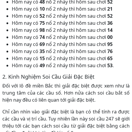
Hôm nay có
48
nổ 2 nháy thì hôm sau chơi
52
Hôm nay có
10
nổ 2 nháy thì hôm sau chơi
21
Hôm nay có
52
nổ 2 nháy thì hôm sau chơi
52
Hôm nay có
75
nổ 2 nháy thì hôm sau chơi
36
Hôm nay có
98
nổ 2 nháy thì hôm sau chơi
14
Hôm nay có
74
nổ 2 nháy thì hôm sau chơi
00
Hôm nay có
69
nổ 2 nháy thì hôm sau chơi
95
Hôm nay có
35
nổ 2 nháy thì hôm sau chơi
76
Hôm nay có
15
nổ 2 nháy thì hôm sau chơi
65
Hôm nay có
49
nổ 2 nháy thì hôm sau chơi
53
.
2. Kinh Nghiệm Soi Cầu Giải Đặc Biệt
Đối với lô đề miền Bắc thì giải đặc biệt được xem như là
trung tâm của các cầu số. Hơn nửa cách soi cầu bắt số
hiện nay đều có liên quan tới giải đặc biệt.
Chỉ cần nhìn vào giải đặc biệt là bạn có thể tính ra được
các cầu và vị trí cầu. Tuy nhiên lần này soi cầu 247 sẽ giới
thiệu tới các bạn cách soi cầu từ giải đặc biệt bằng cách