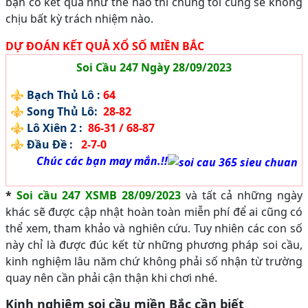
bạn có kết quả như thế nào thì chúng tôi cũng sẽ không
chịu bất kỳ trách nhiệm nào.
DỰ ĐOÁN KẾT QUẢ XỔ SỐ MIỀN BẮC
Soi Cầu 247 Ngày 28/09/2023
⚜️
Bạch Thủ Lô :
64
⚜️
Song Thủ Lô:
28-82
⚜️
Lô Xiên 2 :
86-31 / 68-87
⚜️
Đầu Đề :
2-7-0
Chúc các bạn may mắn.!!
*
Soi cầu 247 XSMB 28/09/2023
và tất cả những ngày
khác sẽ được cập nhật hoàn toàn miễn phí để ai cũng có
thể xem, tham khảo và nghiên cứu. Tuy nhiên các con số
này chỉ là được đúc kết từ những phương pháp soi cầu,
kinh nghiệm lâu năm chứ không phải số nhận từ trường
quay nên cần phải cận thận khi chơi nhé.
Kinh nghiệm soi cầu miền Bắc cần biết