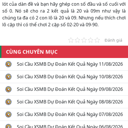
lót của dàn đề và bạn hãy ghép con số đầu và số cuối với
số 0. Nó sẽ cho ra 2 kết quả là 20 và 09m như vậy là
chúng ta đa có 2 con lô là 20 và 09. Nhưng nếu thích chơi
lô cặp thì có thể chơi 2 cặp số 02-20 và 09-90.
Đánh giá
CÙNG CHUYÊN MỤC
Soi Cầu XSMB Dự Đoán Kết Quả Ngày 11/08/2026
Soi Cầu XSMB Dự Đoán Kết Quả Ngày 10/08/2026
Soi Cầu XSMB Dự Đoán Kết Quả Ngày 09/08/2026
Soi Cầu XSMB Dự Đoán Kết Quả Ngày 08/08/2026
Soi Cầu XSMB Dự Đoán Kết Quả Ngày 07/08/2026
Soi Cầu XSMB Dự Đoán Kết Quả Ngày 06/08/2026