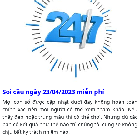
Soi cầu ngày 23/04/2023 miễn phí
Mọi con số được cập nhật dưới đây không hoàn toàn
chính xác nên mọi người có thể xem tham khảo. Nếu
thấy đẹp hoặc trùng máu thì có thể chơi. Nhưng dù các
bạn có kết quả như thế nào thì chúng tôi cũng sẽ không
chịu bất kỳ trách nhiệm nào.