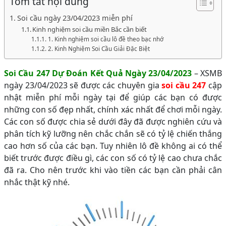
Tóm tắt nội dung
Soi cầu ngày 23/04/2023 miễn phí
Kinh nghiệm soi cầu miền Bắc cần biết
1. Kinh nghiệm soi cầu lô đề theo bạc nhớ
2. Kinh Nghiệm Soi Cầu Giải Đặc Biệt
Soi Cầu 247 Dự Đoán Kết Quả Ngày 23/04/2023
– XSMB
ngày 23/04/2023 sẽ được các chuyên gia
soi cầu 247
cập
nhật miễn phí mỗi ngày tại để giúp các bạn có được
những con số đẹp nhất, chính xác nhất để chơi mỗi ngày.
Các con số được chia sẻ dưới đây đã được nghiên cứu và
phân tích kỹ lưỡng nên chắc chắn sẽ có tỷ lệ chiến thắng
cao hơn số của các bạn. Tuy nhiên lô đề không ai có thể
biết trước được điều gì, các con số có tỷ lệ cao chưa chắc
đã ra. Cho nên trước khi vào tiền các bạn cần phải cân
nhắc thật kỹ nhé.