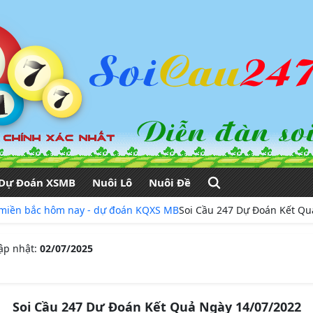
Dự Đoán XSMB
Nuôi Lô
Nuôi Đề
 miền bắc hôm nay - dự đoán KQXS MB
Soi Cầu 247 Dự Đoán Kết Qu
ập nhật:
02/07/2025
á
Soi Cầu 247 Dự Đoán Kết Quả Ngày 14/07/2022