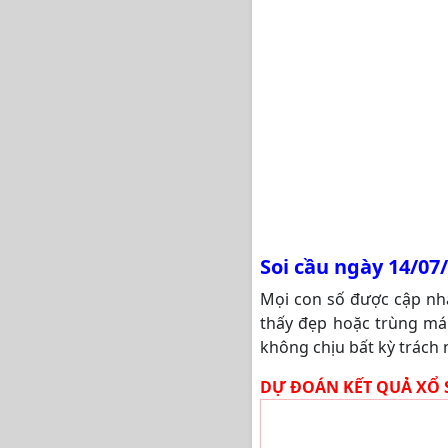
Soi cầu ngày 14/07
Mọi con số được cập nh
thấy đẹp hoặc trùng máu
không chịu bất kỳ trách
DỰ ĐOÁN KẾT QUẢ XỔ 