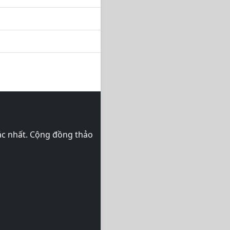
xác nhất. Cộng đồng thảo