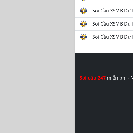
Soi Cầu XSMB Dự 
Soi Cầu XSMB Dự 
Soi Cầu XSMB Dự 
Soi cầu 247
miễn phí - N