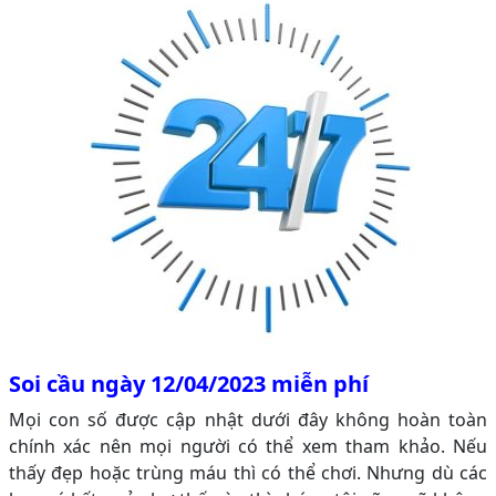
Soi cầu ngày 12/04/2023 miễn phí
Mọi con số được cập nhật dưới đây không hoàn toàn
chính xác nên mọi người có thể xem tham khảo. Nếu
thấy đẹp hoặc trùng máu thì có thể chơi. Nhưng dù các