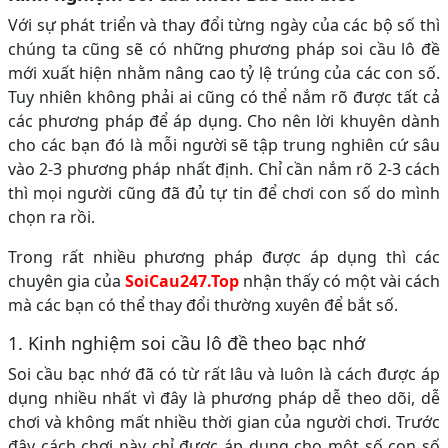
Với sự phát triển và thay đổi từng ngày của các bộ số thì
chúng ta cũng sẽ có những phương pháp soi cầu lô đề
mới xuất hiện nhằm nâng cao tỷ lệ trúng của các con số.
Tuy nhiên không phải ai cũng có thể nắm rõ được tất cả
các phương pháp để áp dụng. Cho nên lời khuyên dành
cho các bạn đó là mỗi người sẽ tập trung nghiên cứ sâu
vào 2-3 phương pháp nhất định. Chỉ cần nắm rõ 2-3 cách
thì mọi người cũng đã đủ tự tin để chơi con số do mình
chọn ra rồi.
Trong rất nhiều phương pháp được áp dụng thì các
chuyên gia của
SoiCau247.Top
nhận thấy có một vài cách
mà các bạn có thể thay đổi thường xuyên để bắt số.
1. Kinh nghiệm soi cầu lô đề theo bạc nhớ
Soi cầu bạc nhớ đã có từ rất lâu và luôn là cách được áp
dụng nhiều nhất vì đây là phương pháp dễ theo dõi, dễ
chơi và không mất nhiều thời gian của người chơi. Trước
đây cách chơi này chỉ được áp dụng cho một số con số