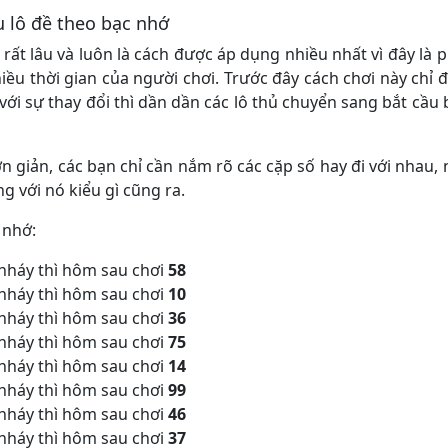
u lô đề theo bạc nhớ
 rất lâu và luôn là cách được áp dụng nhiều nhất vì đây là
iều thời gian của người chơi. Trước đây cách chơi này chỉ
ới sự thay đổi thì dần dần các lô thủ chuyển sang bắt cầu 
n giản, các bạn chỉ cần nắm rõ các cặp số hay đi với nhau, 
 với nó kiểu gì cũng ra.
 nhớ:
nháy thì hôm sau chơi
58
nháy thì hôm sau chơi
10
nháy thì hôm sau chơi
36
nháy thì hôm sau chơi
75
nháy thì hôm sau chơi
14
nháy thì hôm sau chơi
99
nháy thì hôm sau chơi
46
nháy thì hôm sau chơi
37