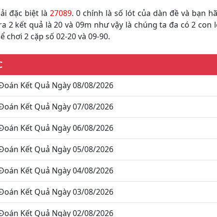
ải đặc biệt là
27089
. 0 chính là số lót của dàn đề và bạn 
 ra 2 kết quả là 20 và 09m như vậy là chúng ta đa có 2 con 
hể chơi 2 cặp số 02-20 và 09-90.
C
Đoán Kết Quả Ngày 08/08/2026
Đoán Kết Quả Ngày 07/08/2026
Đoán Kết Quả Ngày 06/08/2026
Đoán Kết Quả Ngày 05/08/2026
Đoán Kết Quả Ngày 04/08/2026
Đoán Kết Quả Ngày 03/08/2026
Đoán Kết Quả Ngày 02/08/2026