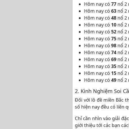
Hôm nay có
77
nổ 2 
Hôm nay có
63
nổ 2 
Hôm nay có
48
nổ 2 
Hôm nay có
10
nổ 2 
Hôm nay có
52
nổ 2 
Hôm nay có
75
nổ 2 
Hôm nay có
98
nổ 2 
Hôm nay có
74
nổ 2 
Hôm nay có
69
nổ 2 
Hôm nay có
35
nổ 2 
Hôm nay có
15
nổ 2 
Hôm nay có
49
nổ 2 
2. Kinh Nghiệm Soi Cầ
Đối với lô đề miền Bắc t
số hiện nay đều có liên qu
Chỉ cần nhìn vào giải đặc
giới thiệu tới các bạn các