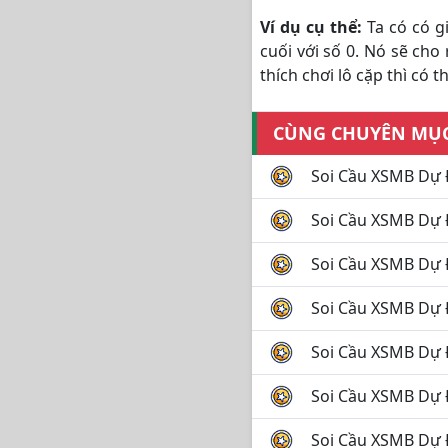
Ví dụ cụ thể:
Ta có có gi
cuối với số 0. Nó sẽ cho
thích chơi lô cặp thì có t
CÙNG CHUYÊN MỤ
Soi Cầu XSMB Dự 
Soi Cầu XSMB Dự 
Soi Cầu XSMB Dự 
Soi Cầu XSMB Dự 
Soi Cầu XSMB Dự 
Soi Cầu XSMB Dự 
Soi Cầu XSMB Dự 