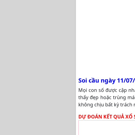
Soi cầu ngày 11/07
Mọi con số được cập nh
thấy đẹp hoặc trùng máu
không chịu bất kỳ trách
DỰ ĐOÁN KẾT QUẢ XỔ 