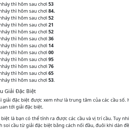
nháy thì hôm sau chơi
53
nháy thì hôm sau chơi
84.
nháy thì hôm sau chơi
52
nháy thì hôm sau chơi
21
nháy thì hôm sau chơi
52
nháy thì hôm sau chơi
36
nháy thì hôm sau chơi
14
nháy thì hôm sau chơi
00
nháy thì hôm sau chơi
95
nháy thì hôm sau chơi
76
nháy thì hôm sau chơi
65
nháy thì hôm sau chơi
53
.
u Giải Đặc Biệt
hì giải đặc biệt được xem như là trung tâm của các cầu số.
an tới giải đặc biệt.
 biệt là bạn có thể tính ra được các cầu và vị trí cầu. Tuy nh
h soi cầu từ giải đặc biệt bằng cách nối đầu, đuôi khi dàn đề 