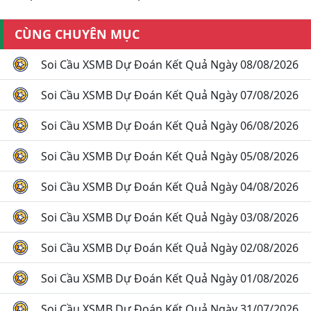
CÙNG CHUYÊN MỤC
Soi Cầu XSMB Dự Đoán Kết Quả Ngày 08/08/2026
Soi Cầu XSMB Dự Đoán Kết Quả Ngày 07/08/2026
Soi Cầu XSMB Dự Đoán Kết Quả Ngày 06/08/2026
Soi Cầu XSMB Dự Đoán Kết Quả Ngày 05/08/2026
Soi Cầu XSMB Dự Đoán Kết Quả Ngày 04/08/2026
Soi Cầu XSMB Dự Đoán Kết Quả Ngày 03/08/2026
Soi Cầu XSMB Dự Đoán Kết Quả Ngày 02/08/2026
Soi Cầu XSMB Dự Đoán Kết Quả Ngày 01/08/2026
Soi Cầu XSMB Dự Đoán Kết Quả Ngày 31/07/2026