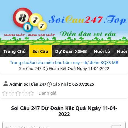
Trang Chủ
Soi Cầu
Dự Đoán XSMB
Nuôi Lô
Nuôi
Trang chủ
Soi cầu miền bắc hôm nay - dự đoán KQXS MB
Soi Cầu 247 Dự Đoán Kết Quả Ngày 11-04-2022
Admin Soi Cầu 247
Cập nhật:
02/07/2025
Đánh giá
Soi Cầu 247 Dự Đoán Kết Quả Ngày 11-04-
2022