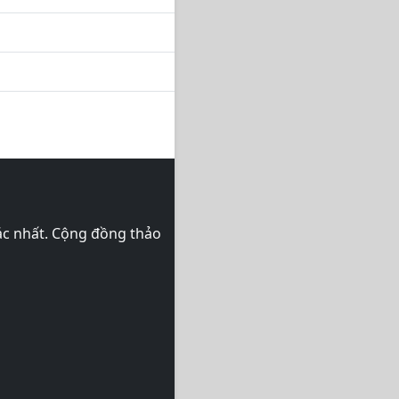
xác nhất. Cộng đồng thảo