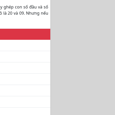
hãy ghép con số đầu và số
lô là 20 và 09. Nhưng nếu