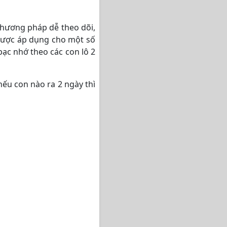
 phương pháp dễ theo dõi,
 được áp dụng cho một số
bạc nhớ theo các con lô 2
nếu con nào ra 2 ngày thì