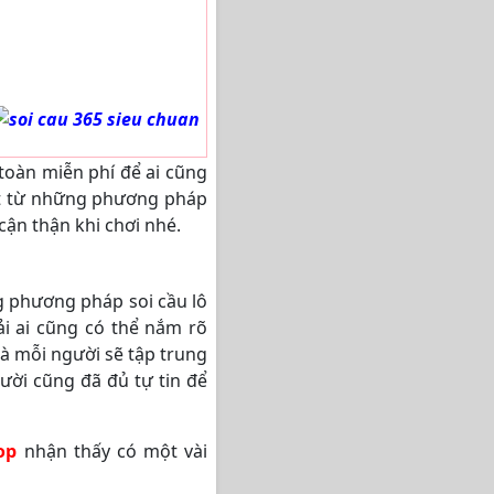
toàn miễn phí để ai cũng
kết từ những phương pháp
ận thận khi chơi nhé.
ng phương pháp soi cầu lô
ải ai cũng có thể nắm rõ
à mỗi người sẽ tập trung
ười cũng đã đủ tự tin để
op
nhận thấy có một vài