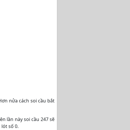
 Hơn nửa cách soi cầu bắt
iên lần này soi cầu 247 sẽ
lót số 0.