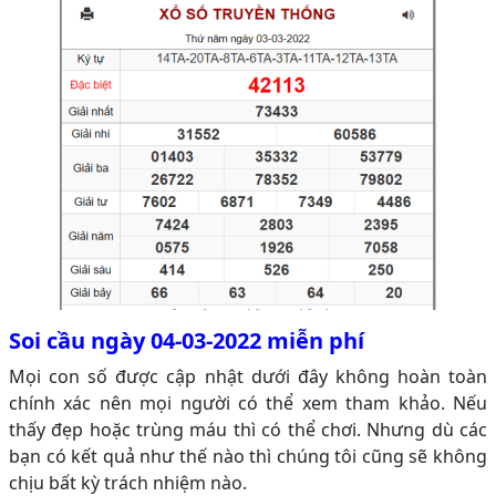
Soi cầu ngày 04-03-2022 miễn phí
Mọi con số được cập nhật dưới đây không hoàn toàn
chính xác nên mọi người có thể xem tham khảo. Nếu
thấy đẹp hoặc trùng máu thì có thể chơi. Nhưng dù các
bạn có kết quả như thế nào thì chúng tôi cũng sẽ không
chịu bất kỳ trách nhiệm nào.