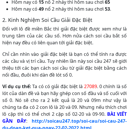
Hôm nay có
15
nổ 2 nháy thì hôm sau chơi
65
Hôm nay có
49
nổ 2 nháy thì hôm sau chơi
53
.
2. Kinh Nghiệm Soi Cầu Giải Đặc Biệt
Đối với lô đề miền Bắc thì giải đặc biệt được xem như là
trung tâm của các cầu số. Hơn nửa cách soi cầu bắt số
hiện nay đều có liên quan tới giải đặc biệt.
Chỉ cần nhìn vào giải đặc biệt là bạn có thể tính ra được
các cầu và vị trí cầu. Tuy nhiên lần này soi cầu 247 sẽ giới
thiệu tới các bạn cách soi cầu từ giải đặc biệt bằng cách
nối đầu, đuôi khi dàn đề lót số 0.
Ví dụ cụ thể:
Ta có có giải đặc biệt là
27089
. 0 chính là số
lót của dàn đề và bạn hãy ghép con số đầu và số cuối với
số 0. Nó sẽ cho ra 2 kết quả là 20 và 09m như vậy là
chúng ta đa có 2 con lô là 20 và 09. Nhưng nếu thích chơi
lô cặp thì có thể chơi 2 cặp số 02-20 và 09-90.
BÀI VIẾT
GẦN ĐÂY
:
http://soicau247.top/soi-cau/soi-cau-247-
du-doan-ket-qua-ngay-22-02-2022.html