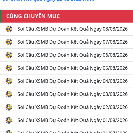
CÙNG CHUYÊN MỤC
Soi Cầu XSMB Dự Đoán Kết Quả Ngày 08/08/2026
Soi Cầu XSMB Dự Đoán Kết Quả Ngày 07/08/2026
Soi Cầu XSMB Dự Đoán Kết Quả Ngày 06/08/2026
Soi Cầu XSMB Dự Đoán Kết Quả Ngày 05/08/2026
Soi Cầu XSMB Dự Đoán Kết Quả Ngày 04/08/2026
Soi Cầu XSMB Dự Đoán Kết Quả Ngày 03/08/2026
Soi Cầu XSMB Dự Đoán Kết Quả Ngày 02/08/2026
Soi Cầu XSMB Dự Đoán Kết Quả Ngày 01/08/2026