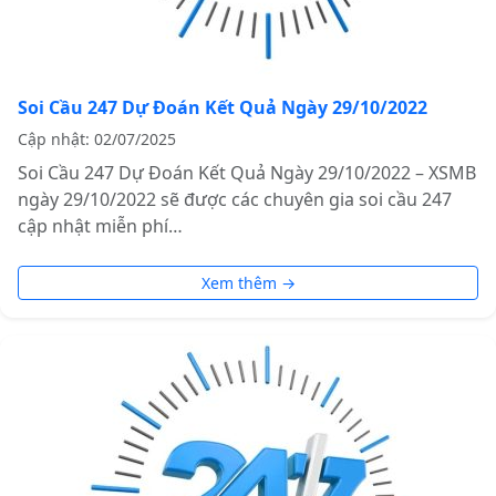
Soi Cầu 247 Dự Đoán Kết Quả Ngày 29/10/2022
Cập nhật: 02/07/2025
Soi Cầu 247 Dự Đoán Kết Quả Ngày 29/10/2022 – XSMB
ngày 29/10/2022 sẽ được các chuyên gia soi cầu 247
cập nhật miễn phí…
Xem thêm →