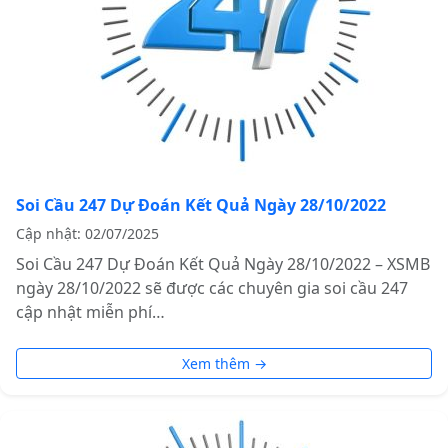
Soi Cầu 247 Dự Đoán Kết Quả Ngày 28/10/2022
Cập nhật: 02/07/2025
Soi Cầu 247 Dự Đoán Kết Quả Ngày 28/10/2022 – XSMB
ngày 28/10/2022 sẽ được các chuyên gia soi cầu 247
cập nhật miễn phí…
Xem thêm →