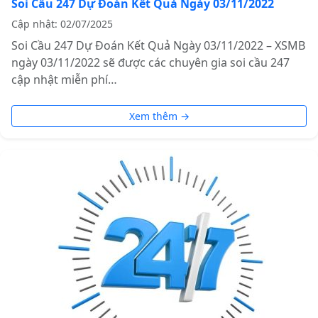
Soi Cầu 247 Dự Đoán Kết Quả Ngày 03/11/2022
Cập nhật: 02/07/2025
Soi Cầu 247 Dự Đoán Kết Quả Ngày 03/11/2022 – XSMB
ngày 03/11/2022 sẽ được các chuyên gia soi cầu 247
cập nhật miễn phí…
Xem thêm →