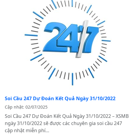
Soi Cầu 247 Dự Đoán Kết Quả Ngày 31/10/2022
Cập nhật: 02/07/2025
Soi Cầu 247 Dự Đoán Kết Quả Ngày 31/10/2022 – XSMB
ngày 31/10/2022 sẽ được các chuyên gia soi cầu 247
cập nhật miễn phí…