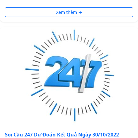
Xem thêm →
Soi Cầu 247 Dự Đoán Kết Quả Ngày 30/10/2022