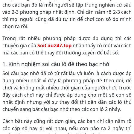
cho các bạn đó là mỗi người sẽ tập trung nghiên cứ sâu
vào 2-3 phương pháp nhất định. Chỉ cần nắm rõ 2-3 cách
thì mọi người cũng đã đủ tự tin để chơi con số do mình
chọn ra rồi.
Trong rất nhiều phương pháp được áp dụng thì các
chuyên gia của
SoiCau247.Top
nhận thấy có một vài cách
mà các bạn có thể thay đổi thường xuyên để bắt số.
1. Kinh nghiệm soi cầu lô đề theo bạc nhớ
Soi cầu bạc nhớ đã có từ rất lâu và luôn là cách được áp
dụng nhiều nhất vì đây là phương pháp dễ theo dõi, dễ
chơi và không mất nhiều thời gian của người chơi. Trước
đây cách chơi này chỉ được áp dụng cho một số con số
nhất định nhưng với sự thay đổi thì dần dần các lô thủ
chuyển sang bắt cầu bạc nhớ theo các con lô 2 nháy.
Cách bắt này cũng rất đơn giản, các bạn chỉ cần nắm rõ
các cặp số hay đi với nhau, nếu con nào ra 2 ngày thì