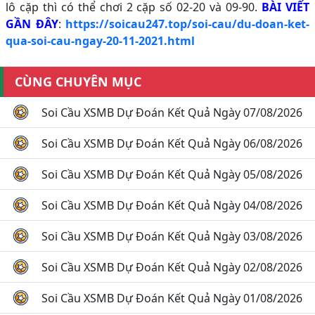
lô cặp thì có thể chơi 2 cặp số 02-20 và 09-90.
BÀI VIẾT
GẦN ĐÂY
:
https://soicau247.top/soi-cau/du-doan-ket-
qua-soi-cau-ngay-20-11-2021.html
CÙNG CHUYÊN MỤC
Soi Cầu XSMB Dự Đoán Kết Quả Ngày 07/08/2026
Soi Cầu XSMB Dự Đoán Kết Quả Ngày 06/08/2026
Soi Cầu XSMB Dự Đoán Kết Quả Ngày 05/08/2026
Soi Cầu XSMB Dự Đoán Kết Quả Ngày 04/08/2026
Soi Cầu XSMB Dự Đoán Kết Quả Ngày 03/08/2026
Soi Cầu XSMB Dự Đoán Kết Quả Ngày 02/08/2026
Soi Cầu XSMB Dự Đoán Kết Quả Ngày 01/08/2026