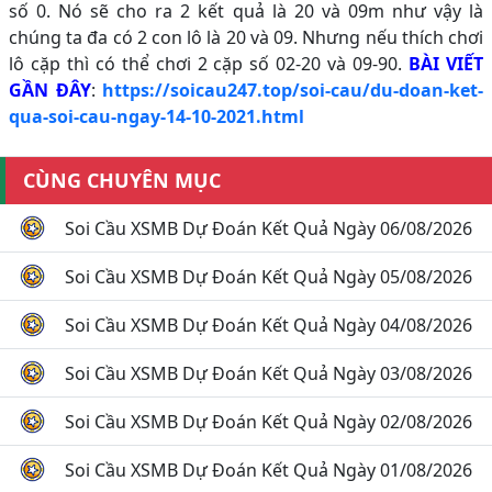
số 0. Nó sẽ cho ra 2 kết quả là 20 và 09m như vậy là
chúng ta đa có 2 con lô là 20 và 09. Nhưng nếu thích chơi
lô cặp thì có thể chơi 2 cặp số 02-20 và 09-90.
BÀI VIẾT
GẦN ĐÂY
:
https://soicau247.top/soi-cau/du-doan-ket-
qua-soi-cau-ngay-14-10-2021.html
CÙNG CHUYÊN MỤC
Soi Cầu XSMB Dự Đoán Kết Quả Ngày 06/08/2026
Soi Cầu XSMB Dự Đoán Kết Quả Ngày 05/08/2026
Soi Cầu XSMB Dự Đoán Kết Quả Ngày 04/08/2026
Soi Cầu XSMB Dự Đoán Kết Quả Ngày 03/08/2026
Soi Cầu XSMB Dự Đoán Kết Quả Ngày 02/08/2026
Soi Cầu XSMB Dự Đoán Kết Quả Ngày 01/08/2026