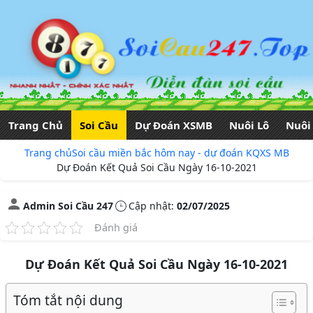
Trang Chủ
Soi Cầu
Dự Đoán XSMB
Nuôi Lô
Nuôi
Trang chủ
Soi cầu miền bắc hôm nay - dự đoán KQXS MB
Dự Đoán Kết Quả Soi Cầu Ngày 16-10-2021
Admin Soi Cầu 247
Cập nhật:
02/07/2025
Đánh giá
Dự Đoán Kết Quả Soi Cầu Ngày 16-10-2021
Tóm tắt nội dung