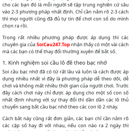
cho các bạn đó là mỗi người sẽ tập trung nghiên cứ sâu
vào 2-3 phương pháp nhất định. Chỉ cần nắm rõ 2-3 cách
thì mọi người cũng đã đủ tự tin để chơi con số do mình
chọn ra rồi.
Trong rất nhiều phương pháp được áp dụng thì các
chuyên gia của
SoiCau247.Top
nhận thấy có một vài cách
mà các bạn có thể thay đổi thường xuyên để bắt số.
1. Kinh nghiệm soi cầu lô đề theo bạc nhớ
Soi cầu bạc nhớ đã có từ rất lâu và luôn là cách được áp
dụng nhiều nhất vì đây là phương pháp dễ theo dõi, dễ
chơi và không mất nhiều thời gian của người chơi. Trước
đây cách chơi này chỉ được áp dụng cho một số con số
nhất định nhưng với sự thay đổi thì dần dần các lô thủ
chuyển sang bắt cầu bạc nhớ theo các con lô 2 nháy.
Cách bắt này cũng rất đơn giản, các bạn chỉ cần nắm rõ
các cặp số hay đi với nhau, nếu con nào ra 2 ngày thì