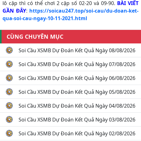
lô cặp thì có thể chơi 2 cặp số 02-20 và 09-90.
BÀI VIẾT
GẦN ĐÂY
:
https://soicau247.top/soi-cau/du-doan-ket-
qua-soi-cau-ngay-10-11-2021.html
CÙNG CHUYÊN MỤC
Soi Cầu XSMB Dự Đoán Kết Quả Ngày 08/08/2026
Soi Cầu XSMB Dự Đoán Kết Quả Ngày 07/08/2026
Soi Cầu XSMB Dự Đoán Kết Quả Ngày 06/08/2026
Soi Cầu XSMB Dự Đoán Kết Quả Ngày 05/08/2026
Soi Cầu XSMB Dự Đoán Kết Quả Ngày 04/08/2026
Soi Cầu XSMB Dự Đoán Kết Quả Ngày 03/08/2026
Soi Cầu XSMB Dự Đoán Kết Quả Ngày 02/08/2026