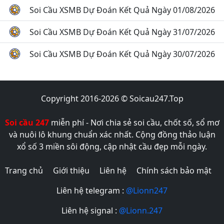
Soi Cầu XSMB Dự Đoán Kết Quả Ngày 01/08/2026
Soi Cầu XSMB Dự Đoán Kết Quả Ngày 31/07/2026
Soi Cầu XSMB Dự Đoán Kết Quả Ngày 30/07/2026
Copyright 2016-2026 © Soicau247.Top
Soi cầu 247
miễn phí - Nơi chia sẻ soi cầu, chốt số, sổ mơ
và nuôi lô khung chuẩn xác nhất. Cộng đồng thảo luận
xổ số 3 miền sôi động, cập nhật cầu đẹp mỗi ngày.
Trang chủ
Giới thiệu
Liên hệ
Chính sách bảo mật
Liên hệ telegram :
@Lionn247
Liên hệ signal :
@Lionn.247