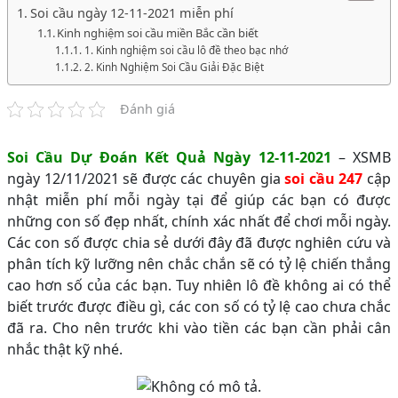
Soi cầu ngày 12-11-2021 miễn phí
Kinh nghiệm soi cầu miền Bắc cần biết
1. Kinh nghiệm soi cầu lô đề theo bạc nhớ
2. Kinh Nghiệm Soi Cầu Giải Đặc Biệt
Đánh giá
Soi Cầu Dự Đoán Kết Quả Ngày 12-11-2021
– XSMB
ngày 12/11/2021 sẽ được các chuyên gia
soi cầu 247
cập
nhật miễn phí mỗi ngày tại để giúp các bạn có được
những con số đẹp nhất, chính xác nhất để chơi mỗi ngày.
Các con số được chia sẻ dưới đây đã được nghiên cứu và
phân tích kỹ lưỡng nên chắc chắn sẽ có tỷ lệ chiến thắng
cao hơn số của các bạn. Tuy nhiên lô đề không ai có thể
biết trước được điều gì, các con số có tỷ lệ cao chưa chắc
đã ra. Cho nên trước khi vào tiền các bạn cần phải cân
nhắc thật kỹ nhé.