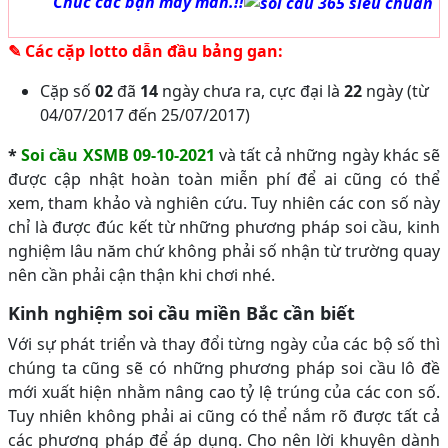
Chúc các bạn may mắn.!!
✎
Các cặp lotto dẫn đầu bảng gan:
Cặp số
02
đã
14
ngày chưa ra, cực đại là
22
ngày (từ
04/07/2017 đến 25/07/2017)
*
Soi cầu XSMB 09-10-2021
và tất cả những ngày khác sẽ
được cập nhật hoàn toàn miễn phí để ai cũng có thể
xem, tham khảo và nghiên cứu. Tuy nhiên các con số này
chỉ là được đúc kết từ những phương pháp soi cầu, kinh
nghiệm lâu năm chứ không phải số nhận từ trường quay
nên cần phải cận thận khi chơi nhé.
Kinh nghiệm soi cầu miền Bắc cần biết
Với sự phát triển và thay đổi từng ngày của các bộ số thì
chúng ta cũng sẽ có những phương pháp soi cầu lô đề
mới xuất hiện nhằm nâng cao tỷ lệ trúng của các con số.
Tuy nhiên không phải ai cũng có thể nắm rõ được tất cả
các phương pháp để áp dụng. Cho nên lời khuyên dành