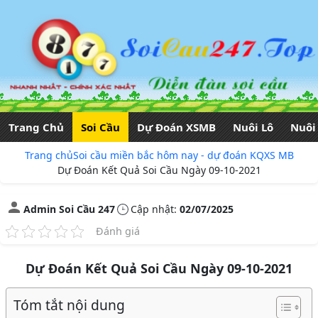
Trang Chủ
Soi Cầu
Dự Đoán XSMB
Nuôi Lô
Nuôi
Trang chủ
Soi cầu miền bắc hôm nay - dự đoán KQXS MB
Dự Đoán Kết Quả Soi Cầu Ngày 09-10-2021
Admin Soi Cầu 247
Cập nhật:
02/07/2025
Đánh giá
Dự Đoán Kết Quả Soi Cầu Ngày 09-10-2021
Tóm tắt nội dung