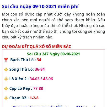
Soi cầu ngày 09-10-2021 miễn phí
Mọi con số được cập nhật dưới đây không hoàn toàn
chính xác nên mọi người có thể xem tham khảo. Nếu
thấy đẹp hoặc trùng máu thì có thể chơi. Nhưng dù các
bạn có kết quả như thế nào thì chúng tôi cũng sẽ không
chịu bất kỳ trách nhiệm nào.
DỰ ĐOÁN KẾT QUẢ XỔ SỐ MIỀN BẮC
Soi Cầu 247 Ngày 09-10-2021
❣️ Bạch Thủ Lô :
34
⚜️
Song Thủ Lô:
36-84
⚜️
Lô Xiên 2 :
34-03 / 42-96
⚜️
Cặp Lô Kép :
77-88
⚜️
Chạm Đề :
1-2-8