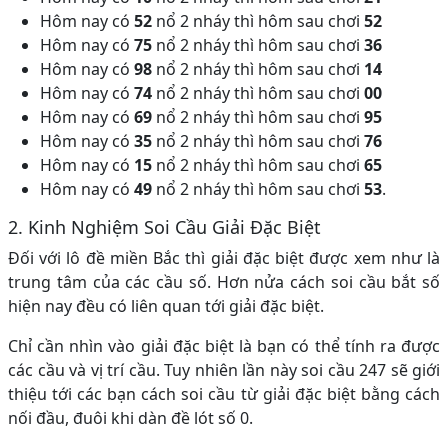
Hôm nay có
52
nổ 2 nháy thì hôm sau chơi
52
Hôm nay có
75
nổ 2 nháy thì hôm sau chơi
36
Hôm nay có
98
nổ 2 nháy thì hôm sau chơi
14
Hôm nay có
74
nổ 2 nháy thì hôm sau chơi
00
Hôm nay có
69
nổ 2 nháy thì hôm sau chơi
95
Hôm nay có
35
nổ 2 nháy thì hôm sau chơi
76
Hôm nay có
15
nổ 2 nháy thì hôm sau chơi
65
Hôm nay có
49
nổ 2 nháy thì hôm sau chơi
53
.
2. Kinh Nghiệm Soi Cầu Giải Đặc Biệt
Đối với lô đề miền Bắc thì giải đặc biệt được xem như là
trung tâm của các cầu số. Hơn nửa cách soi cầu bắt số
hiện nay đều có liên quan tới giải đặc biệt.
Chỉ cần nhìn vào giải đặc biệt là bạn có thể tính ra được
các cầu và vị trí cầu. Tuy nhiên lần này soi cầu 247 sẽ giới
thiệu tới các bạn cách soi cầu từ giải đặc biệt bằng cách
nối đầu, đuôi khi dàn đề lót số 0.