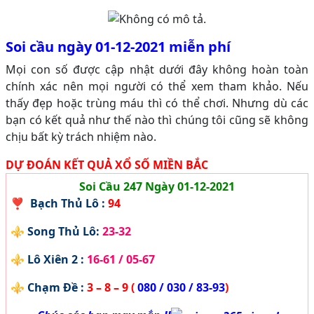
Soi cầu ngày 01-12-2021 miễn phí
Mọi con số được cập nhật dưới đây không hoàn toàn
chính xác nên mọi người có thể xem tham khảo. Nếu
thấy đẹp hoặc trùng máu thì có thể chơi. Nhưng dù các
bạn có kết quả như thế nào thì chúng tôi cũng sẽ không
chịu bất kỳ trách nhiệm nào.
DỰ ĐOÁN KẾT QUẢ XỔ SỐ MIỀN BẮC
Soi Cầu 247 Ngày 01-12-2021
❣️ Bạch Thủ Lô :
94
⚜️
Song Thủ Lô:
23-32
⚜️
Lô Xiên 2 :
16-61 / 05-67
⚜️
Chạm Đề :
3 – 8 – 9 (
080 / 030 / 83-93
)