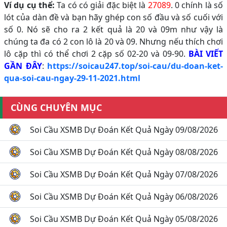
Ví dụ cụ thể:
Ta có có giải đặc biệt là
27089
. 0 chính là số
lót của dàn đề và bạn hãy ghép con số đầu và số cuối với
số 0. Nó sẽ cho ra 2 kết quả là 20 và 09m như vậy là
chúng ta đa có 2 con lô là 20 và 09. Nhưng nếu thích chơi
lô cặp thì có thể chơi 2 cặp số 02-20 và 09-90.
BÀI VIẾT
GẦN ĐÂY
:
https://soicau247.top/soi-cau/du-doan-ket-
qua-soi-cau-ngay-29-11-2021.html
CÙNG CHUYÊN MỤC
Soi Cầu XSMB Dự Đoán Kết Quả Ngày 09/08/2026
Soi Cầu XSMB Dự Đoán Kết Quả Ngày 08/08/2026
Soi Cầu XSMB Dự Đoán Kết Quả Ngày 07/08/2026
Soi Cầu XSMB Dự Đoán Kết Quả Ngày 06/08/2026
Soi Cầu XSMB Dự Đoán Kết Quả Ngày 05/08/2026