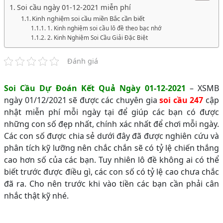
Soi cầu ngày 01-12-2021 miễn phí
Kinh nghiệm soi cầu miền Bắc cần biết
1. Kinh nghiệm soi cầu lô đề theo bạc nhớ
2. Kinh Nghiệm Soi Cầu Giải Đặc Biệt
Đánh giá
Soi Cầu Dự Đoán Kết Quả Ngày 01-12-2021
– XSMB
ngày 01/12/2021 sẽ được các chuyên gia
soi cầu 247
cập
nhật miễn phí mỗi ngày tại để giúp các bạn có được
những con số đẹp nhất, chính xác nhất để chơi mỗi ngày.
Các con số được chia sẻ dưới đây đã được nghiên cứu và
phân tích kỹ lưỡng nên chắc chắn sẽ có tỷ lệ chiến thắng
cao hơn số của các bạn. Tuy nhiên lô đề không ai có thể
biết trước được điều gì, các con số có tỷ lệ cao chưa chắc
đã ra. Cho nên trước khi vào tiền các bạn cần phải cân
nhắc thật kỹ nhé.