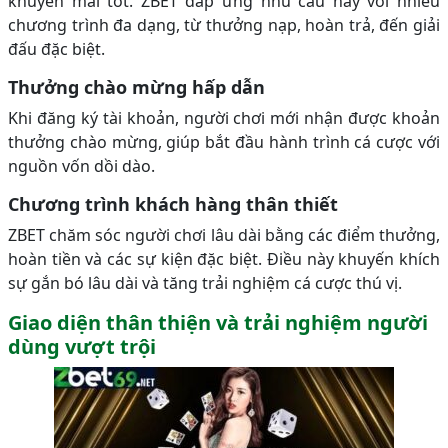
khuyến mãi tốt. ZBET đáp ứng nhu cầu này với nhiều
chương trình đa dạng, từ thưởng nạp, hoàn trả, đến giải
đấu đặc biệt.
Thưởng chào mừng hấp dẫn
Khi đăng ký tài khoản, người chơi mới nhận được khoản
thưởng chào mừng, giúp bắt đầu hành trình cá cược với
nguồn vốn dồi dào.
Chương trình khách hàng thân thiết
ZBET chăm sóc người chơi lâu dài bằng các điểm thưởng,
hoàn tiền và các sự kiện đặc biệt. Điều này khuyến khích
sự gắn bó lâu dài và tăng trải nghiệm cá cược thú vị.
Giao diện thân thiện và trải nghiệm người
dùng vượt trội