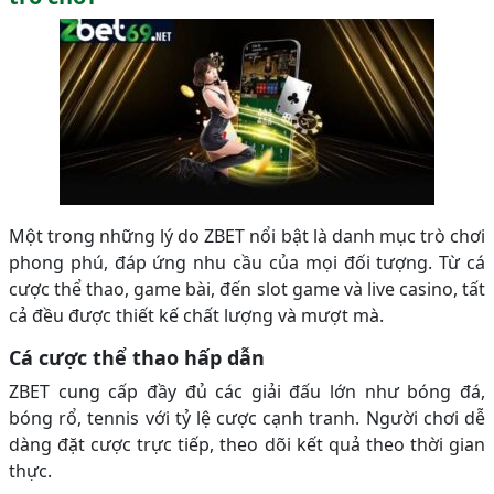
Một trong những lý do ZBET nổi bật là danh mục trò chơi
phong phú, đáp ứng nhu cầu của mọi đối tượng. Từ cá
cược thể thao, game bài, đến slot game và live casino, tất
cả đều được thiết kế chất lượng và mượt mà.
Cá cược thể thao hấp dẫn
ZBET cung cấp đầy đủ các giải đấu lớn như bóng đá,
bóng rổ, tennis với tỷ lệ cược cạnh tranh. Người chơi dễ
dàng đặt cược trực tiếp, theo dõi kết quả theo thời gian
thực.