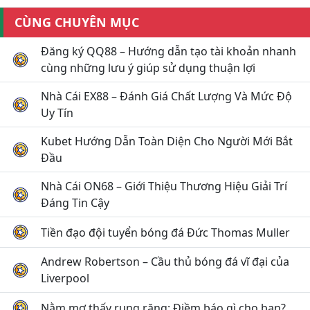
CÙNG CHUYÊN MỤC
Đăng ký QQ88 – Hướng dẫn tạo tài khoản nhanh
cùng những lưu ý giúp sử dụng thuận lợi
Nhà Cái EX88 – Đánh Giá Chất Lượng Và Mức Độ
Uy Tín
Kubet Hướng Dẫn Toàn Diện Cho Người Mới Bắt
Đầu
Nhà Cái ON68 – Giới Thiệu Thương Hiệu Giải Trí
Đáng Tin Cậy
Tiền đạo đội tuyển bóng đá Đức Thomas Muller
Andrew Robertson – Cầu thủ bóng đá vĩ đại của
Liverpool
Nằm mơ thấy rụng răng: Điềm báo gì cho bạn?