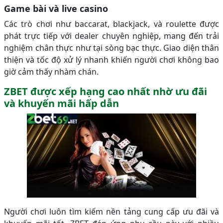
Game bài và live casino
Các trò chơi như baccarat, blackjack, và roulette được
phát trực tiếp với dealer chuyên nghiệp, mang đến trải
nghiệm chân thực như tại sòng bạc thực. Giao diện thân
thiện và tốc độ xử lý nhanh khiến người chơi không bao
giờ cảm thấy nhàm chán.
ZBET được xếp hạng cao nhất nhờ ưu đãi
và khuyến mãi hấp dẫn
Người chơi luôn tìm kiếm nền tảng cung cấp ưu đãi và