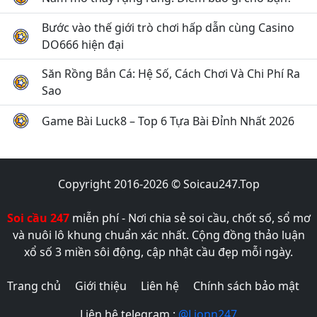
Bước vào thế giới trò chơi hấp dẫn cùng Casino
DO666 hiện đại
Săn Rồng Bắn Cá: Hệ Số, Cách Chơi Và Chi Phí Ra
Sao
Game Bài Luck8 – Top 6 Tựa Bài Đỉnh Nhất 2026
Copyright 2016-2026 © Soicau247.Top
Soi cầu 247
miễn phí - Nơi chia sẻ soi cầu, chốt số, sổ mơ
và nuôi lô khung chuẩn xác nhất. Cộng đồng thảo luận
xổ số 3 miền sôi động, cập nhật cầu đẹp mỗi ngày.
Trang chủ
Giới thiệu
Liên hệ
Chính sách bảo mật
Liên hệ telegram :
@Lionn247