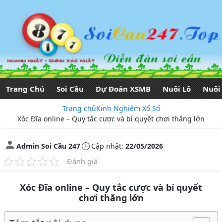
Trang Chủ
Soi Cầu
Dự Đoán XSMB
Nuôi Lô
Nuôi
Trang chủ
Kinh Nghiệm Xổ Số
Xóc Đĩa online – Quy tắc cược và bí quyết chơi thắng lớn
Admin Soi Cầu 247
Cập nhật:
22/05/2026
Đánh giá
Xóc Đĩa online – Quy tắc cược và bí quyết
chơi thắng lớn