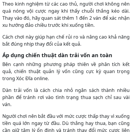
Theo kinh nghiệm từ các cao thủ, người chơi không nên
quá nóng vội cược ngay khi thấy chuỗi thắng kéo dài.
Thay vào đó, hãy quan sát thêm 1 đến 2 ván để xác nhận
xu hướng đảo chiều trước khi xuống tiền.
Cách chơi này giúp hạn chế rủi ro và nâng cao khả năng
bắt đúng nhịp thay đổi của kết quả.
Áp dụng chiến thuật dàn trải vốn an toàn
Bên cạnh những phương pháp thiên về phân tích kết
quả, chiến thuật quản lý vốn cũng cực kỳ quan trọng
trong Xóc Đĩa online.
Dàn trải vốn là cách chia nhỏ ngân sách thành nhiều
phần để tránh rơi vào tình trạng thua sạch chỉ sau vài
ván.
Người chơi nên bắt đầu với mức cược thấp thay vì xuống
tiền quá lớn ngay từ đầu. Dù thắng hay thua, bạn cũng
cần giữ tâm lý ổn định và tránh thay đổi mức cược liên