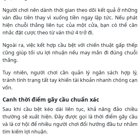
Người chơi nên dành thời gian theo dõi kết quả ở những
ván đầu tiên thay vì xuống tiền ngay lập tức. Nếu phát
hiện chuỗi thắng liên tục của một cửa, bạn có thể cân
nhắc đặt cược theo từ ván thứ 4 trở đi.
Ngoài ra, việc kết hợp cầu bệt với chiến thuật gấp thếp
cũng giúp tối ưu lợi nhuận nếu may mắn đi đúng chuỗi
thắng.
Tuy nhiên, người chơi cần quản lý ngân sách hợp lý,
tránh tình trạng tất tay khiến tài khoản nhanh chóng cạn
vốn.
Canh thời điểm gãy cầu chuẩn xác
Sau khi cầu bệt kéo dài liên tục, khả năng đảo chiều
thường sẽ xuất hiện. Đây được gọi là thời điểm gãy cầu
và là cơ hội để nhiều người chơi đổi hướng đầu tư nhằm
tìm kiếm lợi nhuận.