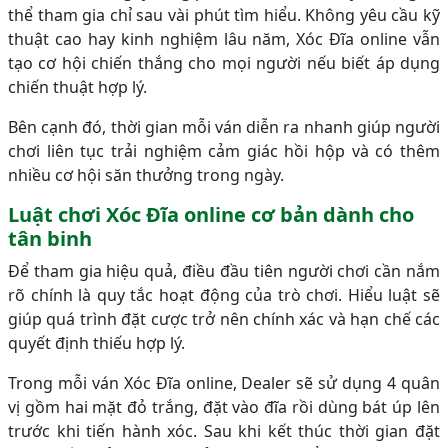
thể tham gia chỉ sau vài phút tìm hiểu. Không yêu cầu kỹ
thuật cao hay kinh nghiệm lâu năm, Xóc Đĩa online vẫn
tạo cơ hội chiến thắng cho mọi người nếu biết áp dụng
chiến thuật hợp lý.
Bên cạnh đó, thời gian mỗi ván diễn ra nhanh giúp người
chơi liên tục trải nghiệm cảm giác hồi hộp và có thêm
nhiều cơ hội săn thưởng trong ngày.
Luật chơi Xóc Đĩa online cơ bản dành cho
tân binh
Để tham gia hiệu quả, điều đầu tiên người chơi cần nắm
rõ chính là quy tắc hoạt động của trò chơi. Hiểu luật sẽ
giúp quá trình đặt cược trở nên chính xác và hạn chế các
quyết định thiếu hợp lý.
Trong mỗi ván Xóc Đĩa online, Dealer sẽ sử dụng 4 quân
vị gồm hai mặt đỏ trắng, đặt vào đĩa rồi dùng bát úp lên
trước khi tiến hành xóc. Sau khi kết thúc thời gian đặt