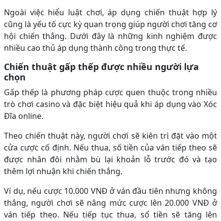
Ngoài việc hiểu luật chơi, áp dụng chiến thuật hợp lý
cũng là yếu tố cực kỳ quan trọng giúp người chơi tăng cơ
hội chiến thắng. Dưới đây là những kinh nghiệm được
nhiều cao thủ áp dụng thành công trong thực tế.
Chiến thuật gấp thếp được nhiều người lựa
chọn
Gấp thếp là phương pháp cược quen thuộc trong nhiều
trò chơi casino và đặc biệt hiệu quả khi áp dụng vào Xóc
Đĩa online.
Theo chiến thuật này, người chơi sẽ kiên trì đặt vào một
cửa cược cố định. Nếu thua, số tiền của ván tiếp theo sẽ
được nhân đôi nhằm bù lại khoản lỗ trước đó và tạo
thêm lợi nhuận khi chiến thắng.
Ví dụ, nếu cược 10.000 VNĐ ở ván đầu tiên nhưng không
thắng, người chơi sẽ nâng mức cược lên 20.000 VNĐ ở
ván tiếp theo. Nếu tiếp tục thua, số tiền sẽ tăng lên