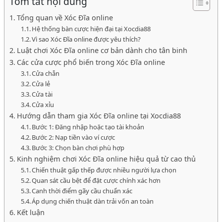
Tóm tắt nội dung
Tổng quan về Xóc Đĩa online
Hệ thống bàn cược hiện đại tại Xocdia88
Vì sao Xóc Đĩa online được yêu thích?
Luật chơi Xóc Đĩa online cơ bản dành cho tân binh
Các cửa cược phổ biến trong Xóc Đĩa online
Cửa chẵn
Cửa lẻ
Cửa tài
Cửa xỉu
Hướng dẫn tham gia Xóc Đĩa online tại Xocdia88
Bước 1: Đăng nhập hoặc tạo tài khoản
Bước 2: Nạp tiền vào ví cược
Bước 3: Chọn bàn chơi phù hợp
Kinh nghiệm chơi Xóc Đĩa online hiệu quả từ cao thủ
Chiến thuật gấp thếp được nhiều người lựa chọn
Quan sát cầu bệt để đặt cược chính xác hơn
Canh thời điểm gãy cầu chuẩn xác
Áp dụng chiến thuật dàn trải vốn an toàn
Kết luận