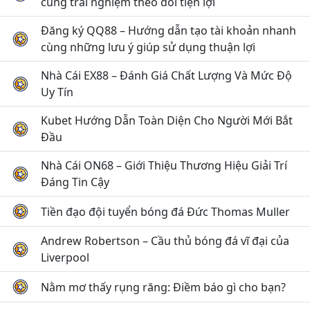
cùng trải nghiệm theo dõi tiện lợi
Đăng ký QQ88 – Hướng dẫn tạo tài khoản nhanh
cùng những lưu ý giúp sử dụng thuận lợi
Nhà Cái EX88 – Đánh Giá Chất Lượng Và Mức Độ
Uy Tín
Kubet Hướng Dẫn Toàn Diện Cho Người Mới Bắt
Đầu
Nhà Cái ON68 – Giới Thiệu Thương Hiệu Giải Trí
Đáng Tin Cậy
Tiền đạo đội tuyển bóng đá Đức Thomas Muller
Andrew Robertson – Cầu thủ bóng đá vĩ đại của
Liverpool
Nằm mơ thấy rụng răng: Điềm báo gì cho bạn?