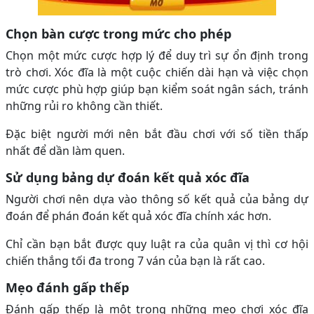
Chọn bàn cược trong mức cho phép
Chọn một mức cược hợp lý để duy trì sự ổn định trong
trò chơi. Xóc đĩa là một cuộc chiến dài hạn và việc chọn
mức cược phù hợp giúp bạn kiểm soát ngân sách, tránh
những rủi ro không cần thiết.
Đặc biệt người mới nên bắt đầu chơi với số tiền thấp
nhất để dần làm quen.
Sử dụng bảng dự đoán kết quả xóc đĩa
Người chơi nên dựa vào thông số kết quả của bảng dự
đoán để phán đoán kết quả xóc đĩa chính xác hơn.
Chỉ cần bạn bắt được quy luật ra của quân vị thì cơ hội
chiến thắng tối đa trong 7 ván của bạn là rất cao.
Mẹo đánh gấp thếp
Đánh gấp thếp là một trong những mẹo chơi xóc đĩa