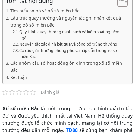
Tóm tắt nội dung
Tìm hiểu sơ bộ về xổ số miền bắc
Cấu trúc quay thưởng và nguyên tắc ghi nhận kết quả
trong xổ số miền Bắc
Quy trình quay thưởng minh bạch và kiểm soát nghiêm
ngặt
Nguyên tắc xác định kết quả và công bố trúng thưởng
Cơ cấu giải thưởng phong phú và hấp dẫn trong xổ số
miền Bắc
Các nhóm cầu số hoạt động ổn định trong xổ số miền
Bắc
Kết luận
Đánh giá
Xổ số miền Bắc
là một trong những loại hình giải trí lâu
đời và được yêu thích nhất tại Việt Nam. Hệ thống quay
thưởng được tổ chức minh bạch, mang lại cơ hội trúng
thưởng đều đặn mỗi ngày.
TD88
sẽ cùng bạn khám phá