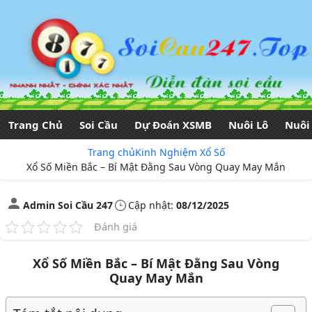
Trang Chủ
Soi Cầu
Dự Đoán XSMB
Nuôi Lô
Nuôi
Trang chủ
Kinh Nghiệm Xổ Số
Xổ Số Miền Bắc – Bí Mật Đằng Sau Vòng Quay May Mắn
Admin Soi Cầu 247
Cập nhật:
08/12/2025
Đánh giá
Xổ Số Miền Bắc – Bí Mật Đằng Sau Vòng
Quay May Mắn