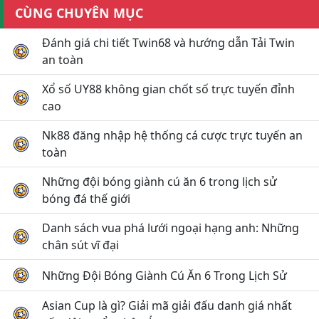
CÙNG CHUYÊN MỤC
Đánh giá chi tiết Twin68 và hướng dẫn Tải Twin
an toàn
Xổ số UY88 không gian chốt số trực tuyến đỉnh
cao
Nk88 đăng nhập hệ thống cá cược trực tuyến an
toàn
Những đội bóng giành cú ăn 6 trong lịch sử
bóng đá thế giới
Danh sách vua phá lưới ngoại hạng anh: Những
chân sút vĩ đại
Những Đội Bóng Giành Cú Ăn 6 Trong Lịch Sử
Asian Cup là gì? Giải mã giải đấu danh giá nhất