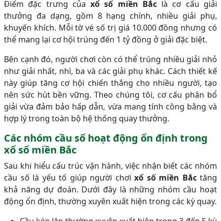
Điểm đặc trưng của
xổ số miền Bắc
là cơ cấu giải
thưởng đa dạng, gồm 8 hạng chính, nhiều giải phụ,
khuyến khích. Mỗi tờ vé số trị giá 10.000 đồng nhưng có
thể mang lại cơ hội trúng đến 1 tỷ đồng ở giải đặc biệt.
Bên cạnh đó, người chơi còn có thể trúng nhiều giải nhỏ
như giải nhất, nhì, ba và các giải phụ khác. Cách thiết kế
này giúp tăng cơ hội chiến thắng cho nhiều người, tạo
nên sức hút bền vững. Theo chúng tôi, cơ cấu phân bổ
giải vừa đảm bảo hấp dẫn, vừa mang tính công bằng và
hợp lý trong toàn bộ hệ thống quay thưởng.
Các nhóm cầu số hoạt động ổn định trong
xổ số miền Bắc
Sau khi hiểu cấu trúc vận hành, việc nhận biết các nhóm
cầu số là yếu tố giúp người chơi
xổ số miền Bắc
tăng
khả năng dự đoán. Dưới đây là những nhóm cầu hoạt
động ổn định, thường xuyên xuất hiện trong các kỳ quay.