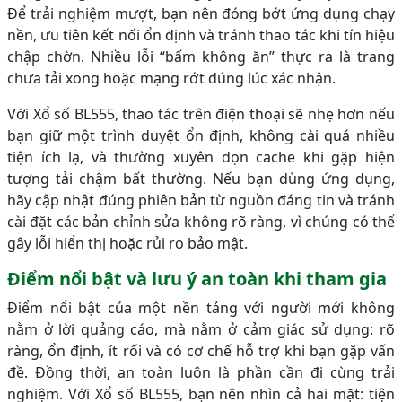
Để trải nghiệm mượt, bạn nên đóng bớt ứng dụng chạy
nền, ưu tiên kết nối ổn định và tránh thao tác khi tín hiệu
chập chờn. Nhiều lỗi “bấm không ăn” thực ra là trang
chưa tải xong hoặc mạng rớt đúng lúc xác nhận.
Với Xổ số BL555, thao tác trên điện thoại sẽ nhẹ hơn nếu
bạn giữ một trình duyệt ổn định, không cài quá nhiều
tiện ích lạ, và thường xuyên dọn cache khi gặp hiện
tượng tải chậm bất thường. Nếu bạn dùng ứng dụng,
hãy cập nhật đúng phiên bản từ nguồn đáng tin và tránh
cài đặt các bản chỉnh sửa không rõ ràng, vì chúng có thể
gây lỗi hiển thị hoặc rủi ro bảo mật.
Điểm nổi bật và lưu ý an toàn khi tham gia
Điểm nổi bật của một nền tảng với người mới không
nằm ở lời quảng cáo, mà nằm ở cảm giác sử dụng: rõ
ràng, ổn định, ít rối và có cơ chế hỗ trợ khi bạn gặp vấn
đề. Đồng thời, an toàn luôn là phần cần đi cùng trải
nghiệm. Với Xổ số BL555, bạn nên nhìn cả hai mặt: tiện