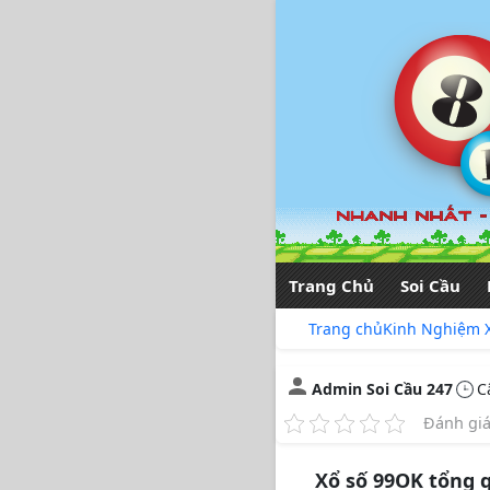
Trang Chủ
Soi Cầu
Trang chủ
Kinh Nghiệm 
Admin Soi Cầu 247
C
Đánh gi
Xổ số 99OK tổng q