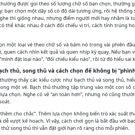
hường được gọi theo số lượng chữ số bạn chọn, thường gặp
y: bạn chọn một dãy số có độ dài tương ứng, rồi hệ thống 
 Nghe thì giống nhau, nhưng điểm người mới hay nhầm là 
có thể khác nhau ở cách đối chiếu vị trí, cách tính trúng 
ọn một loại vé theo chữ số và bám nó trong vài phiên đầu
é, quen cách nhìn kết quả và quen nhịp kỳ quay. Nếu bạn 
“mình đặt loại nào”, “đối chiếu kiểu nào”, rồi từ đó hiểu sai 
ạch thủ, song thủ và cách chọn để không bị “phìn
 thường thấy các kiểu cược như bạch thủ và song thủ, hiể
rong một vé. Bạch thủ thường tập trung vào một con số 
 lựa chọn. Nghe có vẻ “an toàn hơn”, nhưng nó cũng thư
soát.
thêm cho chắc”. Thêm lựa chọn không biến trò xác suất thà
à dễ vượt kế hoạch. Vì vậy, cách chơi gọn là bắt đầu với b
thử song thủ thì vẫn đặt giới hạn rõ ràng cho mỗi phiên.