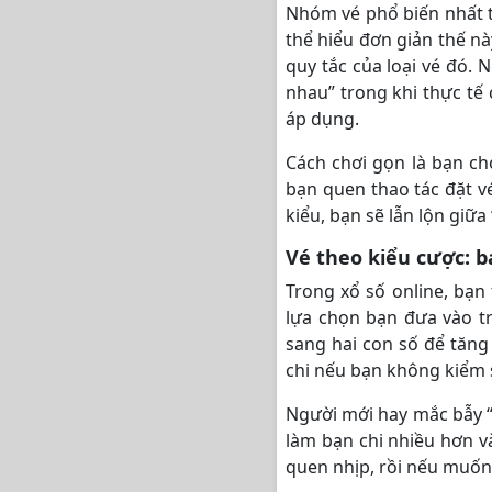
Nhóm vé phổ biến nhất t
thể hiểu đơn giản thế nà
quy tắc của loại vé đó.
nhau” trong khi thực tế 
áp dụng.
Cách chơi gọn là bạn ch
bạn quen thao tác đặt v
kiểu, bạn sẽ lẫn lộn giữa 
Vé theo kiểu cược: b
Trong xổ số online, bạn
lựa chọn bạn đưa vào t
sang hai con số để tăng
chi nếu bạn không kiểm 
Người mới hay mắc bẫy “
làm bạn chi nhiều hơn v
quen nhịp, rồi nếu muốn 