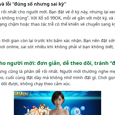
và lỗi “đúng số nhưng sai kỳ”
ối rối nhất cho người mới. Bạn đặt vé ở kỳ này, nhưng lại xe
 không trúng”. Với Xổ số 99OK, mỗi vé gắn với một kỳ, và m
ạng chậm hoặc thao tác trễ có thể khiến vé chuyển sang kỳ
ra thời gian còn lại trước khi bấm xác nhận. Bạn nên đặt s
chơi online, sai sót nhiều khi không phải vì bạn không biế
o người mới: đơn giản, dễ theo dõi, tránh “
hưng cũng là phần dễ rối nhất. Người mới thường nghe mẹ
eo, cuối cùng đặt dày mà không nhớ mình đặt gì. Chơi gọ
o dõi được, không chạy theo cảm xúc.