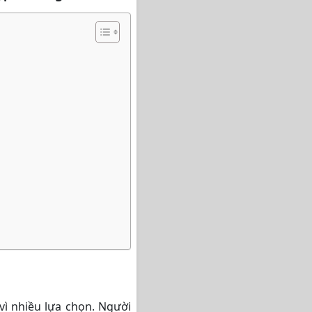
vì nhiều lựa chọn. Người