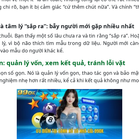
g chi rõ, bạn ít bị cảm giác “cứ thêm chút nữa”. Và chính 
và tâm lý “sắp ra”: bẫy người mới gặp nhiều nhất
chuỗi. Bạn thấy một số lâu chưa ra và tin rằng “sắp ra”. Ho
âm lý, vì bộ não thích tìm mẫu trong dữ liệu. Người mới c
n vào mẫu do người khác kể.
: quản lý vốn, xem kết quả, tránh lỗi vặt
họn số gọn. Nó là quản lý vốn gọn, thao tác gọn và bảo mật
ải nghiệm nhẹ hơn rất nhiều, kể cả khi kết quả không như 