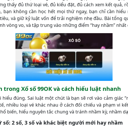
g thấy đủ thứ loại vé, đủ kiểu đặt, đủ cách xem kết quả, rồ
 bạn không cần học hết mọi thứ ngay, bạn chỉ cần hiểu
êu, và giữ kỷ luật vốn để trải nghiệm nhẹ đầu. Bài tổng q
tránh vòng vo, và tập trung vào những điểm “hay nhầm” nhất
ến trong Xổ số 99OK và cách hiểu luật nhanh
 hiểu đúng. Sai luật một chút là bạn sẽ rơi vào cảm giác 
tế, nhiều loại vé khác nhau ở cách đối chiếu và phạm vi kế
hổ biến, hiểu nguyên tắc chung và tránh nhầm kỳ, nhầm d
 số: 2 số, 3 số và khác biệt người mới hay nhầm