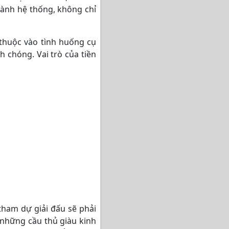
hành hệ thống, không chỉ
 thuộc vào tình huống cụ
h chóng. Vai trò của tiền
tham dự giải đấu sẽ phải
 những cầu thủ giàu kinh