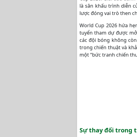
là sân khấu trình diễn 
lược đóng vai trò then c
World Cup 2026 hứa hẹn 
tuyển tham dự được mở r
các đội bóng không còn 
trong chiến thuật và kh
một “bức tranh chiến th
Sự thay đổi trong 