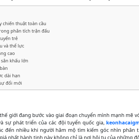
y chiến thuật toàn cầu
rong phân tích trận đấu
tuyển trẻ
u và thể lực
âng cao
c sân khấu lớn
 bàn
c dài hạn
 sự đổi mới
á
thế giới đang bước vào giai đoạn chuyển mình mạnh mẽ với
và sự phát triển của các đội tuyển quốc gia,
keonhacaig
 đến nhiều khi người hâm mộ tìm kiếm góc nhìn phân t
 giá nhất hành tinh này không chỉ là nơi hội tụ của những 