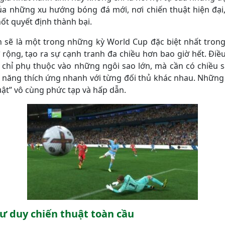
của những xu hướng bóng đá mới, nơi chiến thuật hiện đại, 
hốt quyết định thành bại.
sẽ là một trong những kỳ World Cup đặc biệt nhất trong 
ộng, tạo ra sự cạnh tranh đa chiều hơn bao giờ hết. Điều
chỉ phụ thuộc vào những ngôi sao lớn, mà cần có chiều sâ
ả năng thích ứng nhanh với từng đối thủ khác nhau. Những
uật” vô cùng phức tạp và hấp dẫn.
tư duy chiến thuật toàn cầu