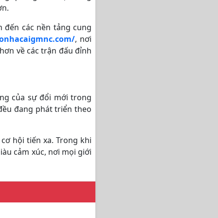
ơn.
ìm đến các nền tảng cung
eonhacaigmnc.com/
, nơi
hơn về các trận đấu đỉnh
ợng của sự đổi mới trong
 đều đang phát triển theo
cơ hội tiến xa. Trong khi
àu cảm xúc, nơi mọi giới