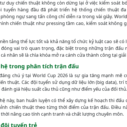
 tư duy chiến thuật không còn dừng lại ở việc kiểm soát
i tuyển hàng đầu đã phát triển hệ thống chiến thuật đa
ừ phòng ngự sang tấn công chỉ diễn ra trong vài giây. Worl
ình chiến thuật như pressing tầm cao, kiểm soát không g
n tảng thể lực tốt và khả năng tổ chức kỷ luật cao sẽ có lợ
 đóng vai trò quan trọng, đặc biệt trong những trận đấu 
 cá nhân sẽ là chìa khóa mở ra cánh cửa thành công tại giải
ghệ trong phân tích trận đấu
áng chú ý tại World Cup 2026 là sự gia tăng mạnh mẽ c
iến thuật. Các đội tuyển sử dụng dữ liệu lớn (big data), trí
 đánh giá hiệu suất cầu thủ cũng như điểm yếu của đối thủ
 này, ban huấn luyện có thể xây dựng kế hoạch thi đấu chi 
hỉnh chiến thuật theo từng thời điểm của trận đấu. Điều nà
thời nâng cao tính cạnh tranh và chất lượng chuyên môn.
 đội tuyển trẻ