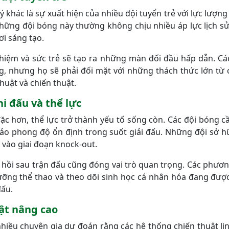
khác là sự xuất hiện của nhiều đội tuyển trẻ với lực lượn
hững đội bóng này thường không chịu nhiều áp lực lịch sử,
ơi sáng tạo.
hiệm và sức trẻ sẽ tạo ra những màn đối đầu hấp dẫn. Cá
ng, nhưng họ sẽ phải đối mặt với những thách thức lớn từ 
huật và chiến thuật.
hi đấu và thể lực
ặc hơn, thể lực trở thành yếu tố sống còn. Các đội bóng c
ảo phong độ ổn định trong suốt giải đấu. Những đội sở hữ
c vào giai đoạn knock-out.
 hồi sau trận đấu cũng đóng vai trò quan trọng. Các phươn
 dưỡng thể thao và theo dõi sinh học cá nhân hóa đang đư
đấu.
ật nâng cao
hiều chuyên gia dự đoán rằng các hệ thống chiến thuật linh