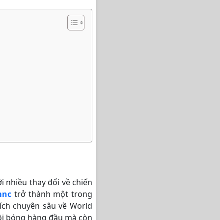
 nhiều thay đổi về chiến
mnc
trở thành một trong
ích chuyên sâu về World
đội bóng hàng đầu mà còn