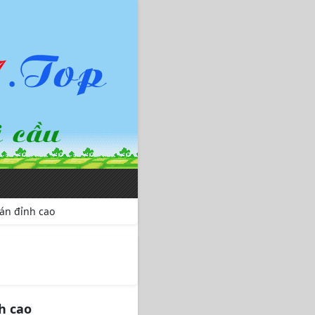
án đỉnh cao
h cao