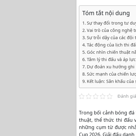
Tóm tắt nội dung
Sự thay đổi trong tư du
Vai trò của công nghệ t
Sự trỗi dậy của các đội 
Tác động của lịch thi đấ
Góc nhìn chiến thuật n
Tâm lý thi đấu và áp lự
Dự đoán xu hướng ghi
Sức mạnh của chiến lượ
Kết luận: Sân khấu của
Đánh gi
Trong bối cảnh bóng đá 
thuật, thể thức thi đấu 
những cụm từ được nhắc
Cup 2026. Giải đấu danh