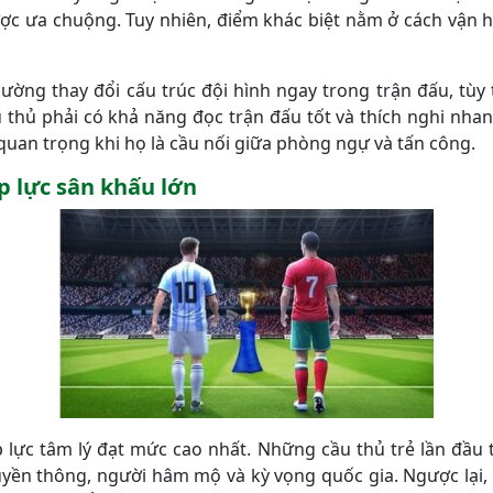
được ưa chuộng. Tuy nhiên, điểm khác biệt nằm ở cách vận 
hường thay đổi cấu trúc đội hình ngay trong trận đấu, tùy
u thủ phải có khả năng đọc trận đấu tốt và thích nghi nhan
quan trọng khi họ là cầu nối giữa phòng ngự và tấn công.
áp lực sân khấu lớn
p lực tâm lý đạt mức cao nhất. Những cầu thủ trẻ lần đầu 
ruyền thông, người hâm mộ và kỳ vọng quốc gia. Ngược lại,