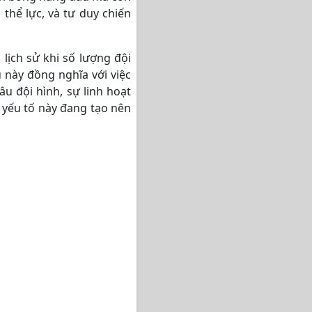
thể lực, và tư duy chiến
lịch sử khi số lượng đội
 này đồng nghĩa với việc
u đội hình, sự linh hoạt
 yếu tố này đang tạo nên