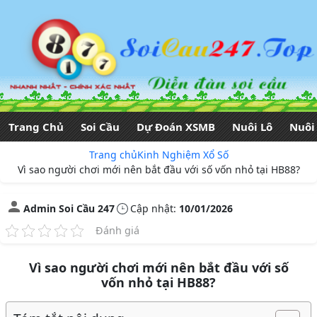
Trang Chủ
Soi Cầu
Dự Đoán XSMB
Nuôi Lô
Nuôi
Trang chủ
Kinh Nghiệm Xổ Số
Vì sao người chơi mới nên bắt đầu với số vốn nhỏ tại HB88?
Admin Soi Cầu 247
Cập nhật:
10/01/2026
Đánh giá
Vì sao người chơi mới nên bắt đầu với số
vốn nhỏ tại HB88?