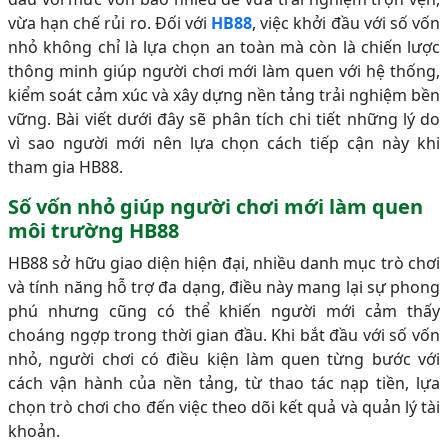
vừa hạn chế rủi ro. Đối với
HB88
, việc khởi đầu với số vốn
nhỏ không chỉ là lựa chọn an toàn mà còn là chiến lược
thông minh giúp người chơi mới làm quen với hệ thống,
kiểm soát cảm xúc và xây dựng nền tảng trải nghiệm bền
vững. Bài viết dưới đây sẽ phân tích chi tiết những lý do
vì sao người mới nên lựa chọn cách tiếp cận này khi
tham gia HB88.
Số vốn nhỏ giúp người chơi mới làm quen
môi trường HB88
HB88 sở hữu giao diện hiện đại, nhiều danh mục trò chơi
và tính năng hỗ trợ đa dạng, điều này mang lại sự phong
phú nhưng cũng có thể khiến người mới cảm thấy
choáng ngợp trong thời gian đầu. Khi bắt đầu với số vốn
nhỏ, người chơi có điều kiện làm quen từng bước với
cách vận hành của nền tảng, từ thao tác nạp tiền, lựa
chọn trò chơi cho đến việc theo dõi kết quả và quản lý tài
khoản.