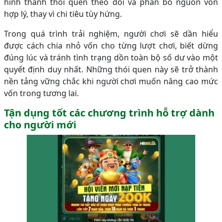
hình thành thói quen theo dõi và phân bổ nguồn vốn
hợp lý, thay vì chi tiêu tùy hứng.
Trong quá trình trải nghiệm, người chơi sẽ dần hiểu
được cách chia nhỏ vốn cho từng lượt chơi, biết dừng
đúng lúc và tránh tình trạng dồn toàn bộ số dư vào một
quyết định duy nhất. Những thói quen này sẽ trở thành
nền tảng vững chắc khi người chơi muốn nâng cao mức
vốn trong tương lai.
Tận dụng tốt các chương trình hỗ trợ dành
cho người mới