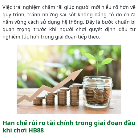
Việc trải nghiệm chậm rãi giúp người mới hiểu rõ hơn về
quy trình, tránh những sai sót không đáng có do chưa
nắm vững cách sử dụng hệ thống. Đây là bước chuẩn bị
quan trọng trước khi người chơi quyết định đầu tư
nghiêm túc hơn trong giai đoạn tiếp theo.
Hạn chế rủi ro tài chính trong giai đoạn đầu
khi chơi HB88