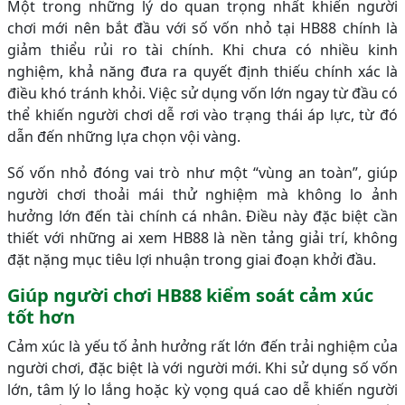
Một trong những lý do quan trọng nhất khiến người
chơi mới nên bắt đầu với số vốn nhỏ tại HB88 chính là
giảm thiểu rủi ro tài chính. Khi chưa có nhiều kinh
nghiệm, khả năng đưa ra quyết định thiếu chính xác là
điều khó tránh khỏi. Việc sử dụng vốn lớn ngay từ đầu có
thể khiến người chơi dễ rơi vào trạng thái áp lực, từ đó
dẫn đến những lựa chọn vội vàng.
Số vốn nhỏ đóng vai trò như một “vùng an toàn”, giúp
người chơi thoải mái thử nghiệm mà không lo ảnh
hưởng lớn đến tài chính cá nhân. Điều này đặc biệt cần
thiết với những ai xem HB88 là nền tảng giải trí, không
đặt nặng mục tiêu lợi nhuận trong giai đoạn khởi đầu.
Giúp người chơi HB88 kiểm soát cảm xúc
tốt hơn
Cảm xúc là yếu tố ảnh hưởng rất lớn đến trải nghiệm của
người chơi, đặc biệt là với người mới. Khi sử dụng số vốn
lớn, tâm lý lo lắng hoặc kỳ vọng quá cao dễ khiến người