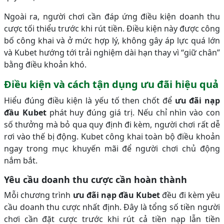
Ngoài ra, người chơi cần đáp ứng điều kiện doanh thu
cược tối thiểu trước khi rút tiền. Điều kiện này được công
bố công khai và ở mức hợp lý, không gây áp lực quá lớn
và Kubet hướng tới trải nghiệm dài hạn thay vì “giữ chân”
bằng điều khoản khó.
Điều kiện và cách tận dụng ưu đãi hiệu quả
Hiểu đúng điều kiện là yếu tố then chốt để
ưu đãi nạp
đầu Kubet
phát huy đúng giá trị. Nếu chỉ nhìn vào con
số thưởng mà bỏ qua quy định đi kèm, người chơi rất dễ
rơi vào thế bị động. Kubet công khai toàn bộ điều khoản
ngay trong mục khuyến mãi để người chơi chủ động
nắm bắt.
Yêu cầu doanh thu cược cần hoàn thành
Mỗi chương trình
ưu đãi nạp đầu Kubet
đều đi kèm yêu
cầu doanh thu cược nhất định. Đây là tổng số tiền người
chơi cần đặt cược trước khi rút cả tiền nạp lẫn tiền