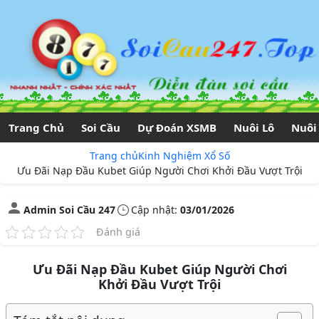
Trang Chủ
Soi Cầu
Dự Đoán XSMB
Nuôi Lô
Nuôi
Trang chủ
Kinh Nghiệm Xổ Số
Ưu Đãi Nạp Đầu Kubet Giúp Người Chơi Khởi Đầu Vượt Trội
Admin Soi Cầu 247
Cập nhật:
03/01/2026
Đánh giá
Ưu Đãi Nạp Đầu Kubet Giúp Người Chơi
Khởi Đầu Vượt Trội