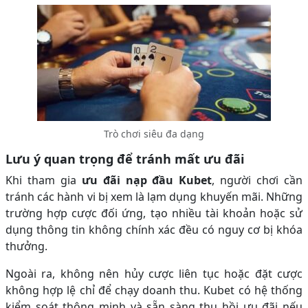
Trò chơi siêu đa dạng
Lưu ý quan trọng để tránh mất ưu đãi
Khi tham gia
ưu đãi nạp đầu Kubet
, người chơi cần
tránh các hành vi bị xem là lạm dụng khuyến mãi. Những
trường hợp cược đối ứng, tạo nhiều tài khoản hoặc sử
dụng thông tin không chính xác đều có nguy cơ bị khóa
thưởng.
Ngoài ra, không nên hủy cược liên tục hoặc đặt cược
không hợp lệ chỉ để chạy doanh thu. Kubet có hệ thống
kiểm soát thông minh và sẵn sàng thu hồi ưu đãi nếu