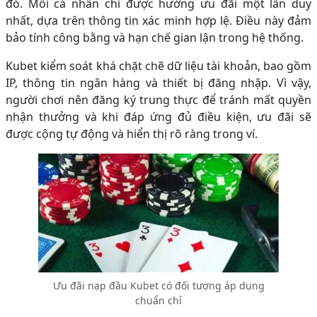
đó. Mỗi cá nhân chỉ được hưởng ưu đãi một lần duy
nhất, dựa trên thông tin xác minh hợp lệ. Điều này đảm
bảo tính công bằng và hạn chế gian lận trong hệ thống.
Kubet kiểm soát khá chặt chẽ dữ liệu tài khoản, bao gồm
IP, thông tin ngân hàng và thiết bị đăng nhập. Vì vậy,
người chơi nên đăng ký trung thực để tránh mất quyền
nhận thưởng và khi đáp ứng đủ điều kiện, ưu đãi sẽ
được cộng tự động và hiển thị rõ ràng trong ví.
Ưu đãi nạp đầu Kubet có đối tượng áp dụng
chuẩn chỉ