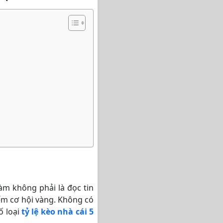
làm không phải là đọc tin
ếm cơ hội vàng. Không có
ố loại
tỷ lệ kèo nhà cái 5