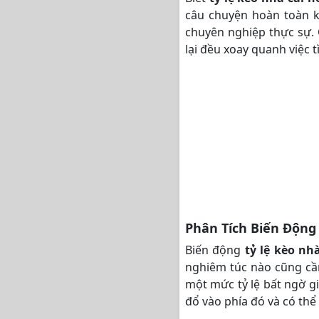
câu chuyện hoàn toàn k
chuyên nghiệp thực sự. 
lại đều xoay quanh việc t
Phân Tích Biến Động
Biến động
tỷ lệ kèo nh
nghiêm túc nào cũng cần t
một mức tỷ lệ bất ngờ g
đổ vào phía đó và có thể