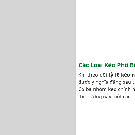
Các Loại Kèo Phổ B
Khi theo dõi
tỷ lệ kèo 
được ý nghĩa đằng sau t
Có ba nhóm kèo chính m
thị trường này một cách t