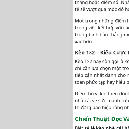
thắng hoặc điểm số. Nhà
tế sẽ vượt qua mốc đó h
Một trong những điểm h
trong việc kết hợp với 
trung bình bàn thắng mỗ
xác hơn.
Kèo 1×2 – Kiểu Cược
Kèo 1×2 hay còn gọi là k
chỉ cần lựa chọn một tro
tiếp cận nhất dành cho 
toán phức tạp hay hiểu b
Điều thú vị khi theo dõi
nhà cái về sức mạnh tươ
thường báo hiệu rằng nh
Chiến Thuật Đọc V
Biết
tỷ lệ kèo nhà cái 