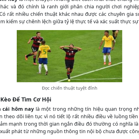
hác và đó chính là ranh giới phân chia người chơi nghiệ
Có rất nhiều chiến thuật khác nhau được các chuyên gia
ìm kiếm sự chênh lệch giữa tỷ lệ thực tế và xác suất thực sự
Đọc chiến thuật tuyệt đỉnh
 Kèo Để Tìm Cơ Hội
à cái hôm nay
là một trong những tín hiệu quan trọng nh
heo dõi liên tục vì nó tiết lộ rất nhiều điều về luồng tiền
iảm mạnh trong thời gian ngắn điều đó thường có nghĩa là
 xuất phát từ những nguồn thông tin nội bộ chưa được công