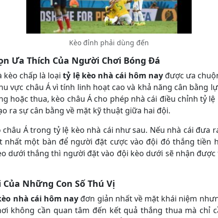
Kèo đỉnh phải dùng đến
ọn Ưa Thích Của Người Chơi Bóng Đá
à kèo chấp là loại
tỷ lệ kèo nhà cái hôm nay
được ưa chuộn
u vực châu Á vì tính linh hoạt cao và khả năng cân bằng lực
ắng hoặc thua, kèo châu Á cho phép nhà cái điều chỉnh tỷ l
 ra sự cân bằng về mặt kỹ thuật giữa hai đội.
 châu Á trong tỷ lệ kèo nhà cái như sau. Nếu nhà cái đưa ra
ít nhất một bàn để người đặt cược vào đội đó thắng tiền 
o dưới thắng thì người đặt vào đội kèo dưới sẽ nhận được 
ơi Của Những Con Số Thú Vị
 kèo nhà cái hôm nay
đơn giản nhất về mặt khái niệm nhưng
chơi không cần quan tâm đến kết quả thắng thua mà chỉ 