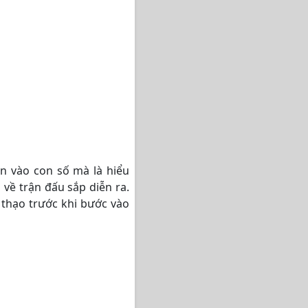
ìn vào con số mà là hiểu
về trận đấu sắp diễn ra.
thạo trước khi bước vào