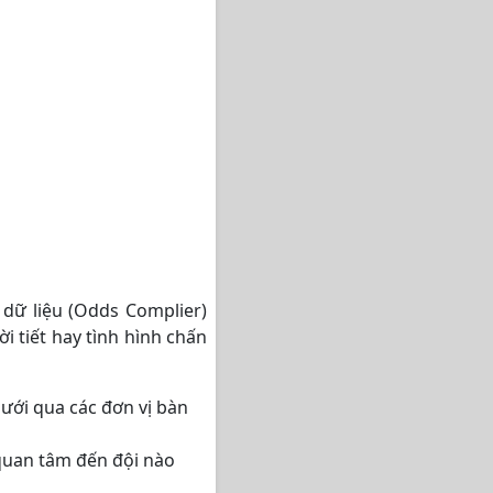
 dữ liệu (Odds Complier)
i tiết hay tình hình chấn
dưới qua các đơn vị bàn
 quan tâm đến đội nào