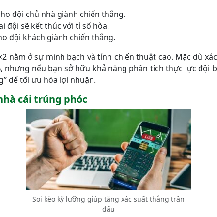
cho đội chủ nhà giành chiến thắng.
i đội sẽ kết thúc với tỉ số hòa.
ho đội khách giành chiến thắng.
2 nằm ở sự minh bạch và tính chiến thuật cao. Mặc dù xác
, nhưng nếu bạn sở hữu khả năng phân tích thực lực đội 
g” để tối ưu hóa lợi nhuận.
nhà cái trúng phóc
Soi kèo kỹ lưỡng giúp tăng xác suất thắng trận
đấu