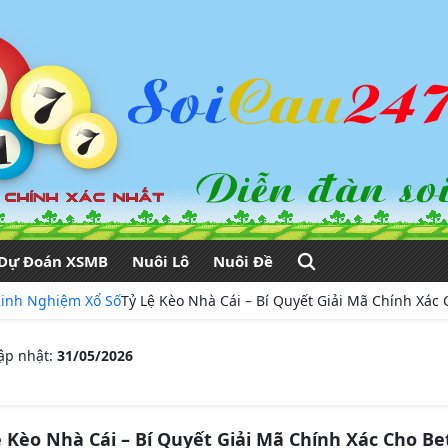
Dự Đoán XSMB
Nuôi Lô
Nuôi Đề
inh Nghiệm Xổ Số
Tỷ Lệ Kèo Nhà Cái – Bí Quyết Giải Mã Chính Xác 
ập nhật:
31/05/2026
á
ệ Kèo Nhà Cái – Bí Quyết Giải Mã Chính Xác Cho Be