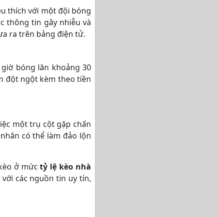
êu thích với một đội bóng
ác thông tin gây nhiễu và
ưa ra trên bảng điện tử.
c giờ bóng lăn khoảng 30
m đột ngột kèm theo tiền
Việc một trụ cột gặp chấn
 nhân có thể làm đảo lộn
t kèo ở mức
tỷ lệ kèo nhà
với các nguồn tin uy tín,