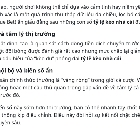
cao, người chơi không thể chỉ dựa vào cảm tính hay niềm y
 xác là một quá trình thu thập dữ liệu đa chiều, lọc bỏ c
Value Bet) ẩn giấu đằng sau những con số
tỷ lệ kèo nhà cái
đ
và tâm lý thị trường
t đỉnh cao là quan sát cách dòng tiền dịch chuyển trướ
ột đội bóng được đánh giá rất cao nhưng mức chấp lại giả
à dấu hiệu của “kèo dụ” phóng đại
tỷ lệ kèo nhà cái
.
ội bộ và biến số ẩn
 sân chính thức thường là “vàng ròng” trong giới cá cược. 
ộng hoặc một cầu thủ quan trọng gặp vấn đề về tâm lý cá
trước đó.
ến số này sớm hơn thị trường, bạn có thể nhanh tay chố
 thống kịp điều chỉnh. Điều này đòi hỏi sự kết nối chặt chẽ 
uyên sâu.