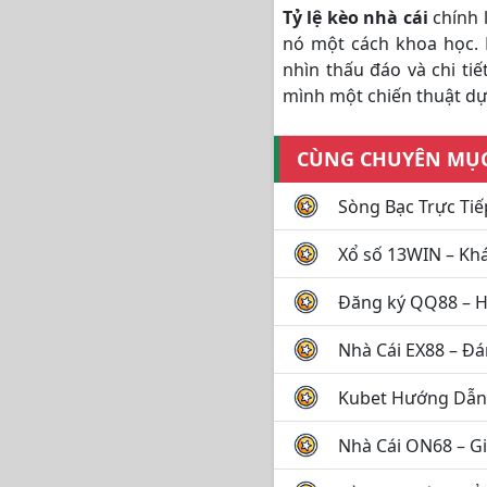
Tỷ lệ kèo nhà cái
chính 
nó một cách khoa học.
nhìn thấu đáo và chi ti
mình một chiến thuật dự 
CÙNG CHUYÊN MỤ
Sòng Bạc Trực Ti
Xổ số 13WIN – Khá
Đăng ký QQ88 – H
Nhà Cái EX88 – Đ
Kubet Hướng Dẫn 
Nhà Cái ON68 – Gi