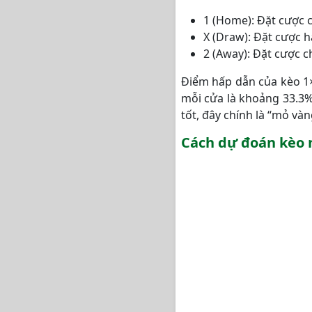
1 (Home): Đặt cược 
X (Draw): Đặt cược ha
2 (Away): Đặt cược c
Điểm hấp dẫn của kèo 1×
mỗi cửa là khoảng 33.3%
tốt, đây chính là “mỏ vàn
Cách dự đoán kèo 