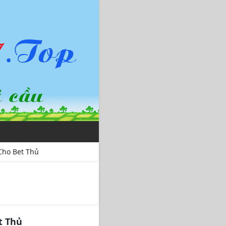
Cho Bet Thủ
t Thủ