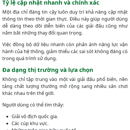
Tỷ lệ cập nhật nhanh và chính xác
Một địa chỉ đáng tin cậy luôn duy trì khả năng cập nhật
thông tin theo thời gian thực. Điều này giúp người dùng
dễ dàng theo dõi diễn biến của các giải đấu cũng như
nắm bắt những thay đổi quan trọng.
Việc đồng bộ dữ liệu nhanh còn phản ánh năng lực vận
hành của hệ thống, giảm thiểu các sai sót không đáng có
trong quá trình sử dụng.
Đa dạng thị trường và lựa chọn
Không chỉ tập trung vào một vài giải đấu phổ biến, nền
tảng chất lượng thường mở rộng sang nhiều sân chơi
khác nhau trên thế giới.
Người dùng có thể tìm thấy:
Giải vô địch quốc gia.
Các cúp khu vực.