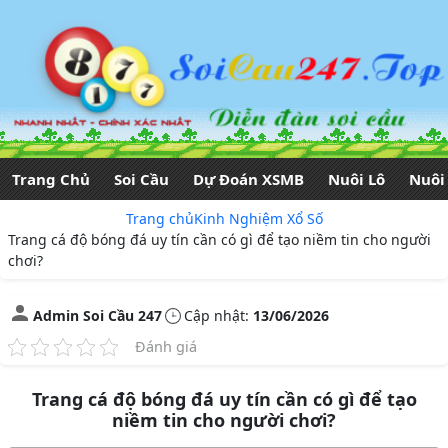
Trang Chủ
Soi Cầu
Dự Đoán XSMB
Nuôi Lô
Nuôi
Trang chủ
Kinh Nghiệm Xổ Số
Trang cá độ bóng đá uy tín cần có gì để tạo niềm tin cho người
chơi?
Admin Soi Cầu 247
Cập nhật:
13/06/2026
Đánh giá
Trang cá độ bóng đá uy tín cần có gì để tạo
niềm tin cho người chơi?