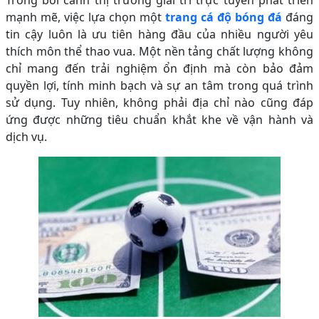
Trong bối cảnh thị trường giải trí trực tuyến phát triển
mạnh mẽ, việc lựa chọn một
trang cá độ bóng đá
đáng
tin cậy luôn là ưu tiên hàng đầu của nhiều người yêu
thích môn thể thao vua. Một nền tảng chất lượng không
chỉ mang đến trải nghiệm ổn định mà còn bảo đảm
quyền lợi, tính minh bạch và sự an tâm trong quá trình
sử dụng. Tuy nhiên, không phải địa chỉ nào cũng đáp
ứng được những tiêu chuẩn khắt khe về vận hành và
dịch vụ.