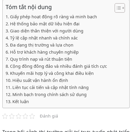
Tóm tắt nội dung
Giấy phép hoạt động rõ ràng và minh bạch
Hệ thống bảo mật dữ liệu hiện đại
Giao diện thân thiện với người dùng
Tỷ lệ cập nhật nhanh và chính xác
Đa dạng thị trường và lựa chọn
Hỗ trợ khách hàng chuyên nghiệp
Quy trình nạp và rút thuận tiện
Cộng đồng đông đảo và nhiều đánh giá tích cực
Khuyến mãi hợp lý và công khai điều kiện
Hiệu suất vận hành ổn định
Liên tục cải tiến và cập nhật tính năng
Minh bạch trong chính sách sử dụng
Kết luận
Đánh giá