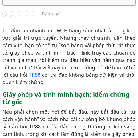
Đánh giá
Tin đồn lan nhanh hơn Wi-Fi hàng xóm, nhất là trong lĩnh
vực giải trí trực tuyến. Nhưng thay vì tranh luận theo
cảm xúc, bạn có thể tự “soi” bằng vài phép thử rất thực
tế: giấy phép và tính minh bạch, link truy cập chuẩn để
tránh giả mạo, rồi kiểm tra dấu hiệu vận hành qua nạp
rút và hỗ trợ. Bài viết này đi theo hướng đó, để bạn tự trả
lời câu hỏi
TR88
có lừa đảo không bằng dữ kiện và thói
quen kiểm chứng.
Giấy phép và tính minh bạch: kiểm chứng
từ gốc
Nếu phải chọn một nơi để bắt đầu, hãy bắt đầu từ “tư
cách vận hành” và cách nhà cái tự công bố khung pháp
lý. Câu hỏi TR88 có lừa đảo không thường bị kéo sang
cảm tính, trong khi cách làm đúng là kiểm tra giấy phép,