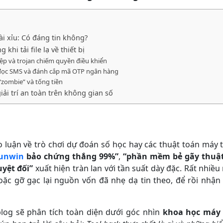
tài xỉu: Có đáng tin không?
khi tải file lạ về thiết bị
iệp và trojan chiếm quyền điều khiển
 đọc SMS và đánh cắp mã OTP ngân hàng
 “zombie” và tống tiền
iải trí an toàn trên không gian số
á
 luận về trò chơi dự đoán số học hay các thuật toán máy tí
sunwin
bảo chứng thắng 99%”
,
“phần mềm bẻ gãy thuật
uyệt đối”
xuất hiện tràn lan với tần suất dày đặc. Rất nhi
oặc gỡ gạc lại nguồn vốn đã nhẹ dạ tin theo, để rồi nh
blog sẽ phân tích toàn diện dưới góc nhìn
khoa học máy 