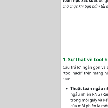
toán học xác suất
để gi
chờ chực khi bạn bấm tải m
1. Sự thật về tool 
Câu trả lời ngắn gọn và 
“tool hack” trên mạng h
sau:
Thuật toán ngẫu nh
ngẫu nhiên RNG (Ran
trong mỗi giây và kế
của mỗi phiên là mộ