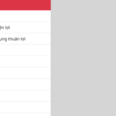
n lợi
ụng thuận lợi