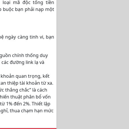
 loại mã độc tống tiền
ép buộc bạn phải nạp một
ệ ngày càng tinh vi, bạn
 nguồn chính thống duy
 các đường link lạ và
i khoản quan trọng, kết
an thiệp tài khoản từ xa.
hức thắng chắc” là cách
 chiến thuật phân bổ vốn
 từ 1% đến 2%. Thiết lập
 nghỉ, thua chạm hạn mức