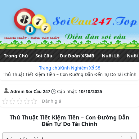
Trang Chủ
Soi Cầu
Dự Đoán XSMB
Nuôi Lô
Nuôi
Trang chủ
Kinh Nghiệm Xổ Số
Thủ Thuật Tiết Kiệm Tiền – Con Đường Dẫn Đến Tự Do Tài Chính
Admin Soi Cầu 247
Cập nhật:
10/10/2025
Đánh giá
Thủ Thuật Tiết Kiệm Tiền – Con Đường Dẫn
Đến Tự Do Tài Chính