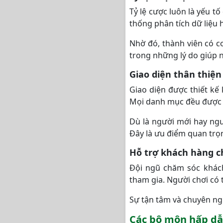
Tỷ lệ cược luôn là yếu t
thống phân tích dữ liệu
Nhờ đó, thành viên có c
trong những lý do giúp 
Giao diện thân thiện
Giao diện được thiết kế
Mọi danh mục đều được sắ
Dù là người mới hay ngư
Đây là ưu điểm quan trọ
Hỗ trợ khách hàng 
Đội ngũ chăm sóc khách
tham gia. Người chơi có
Sự tận tâm và chuyên ng
Các bộ môn hấp dẫn