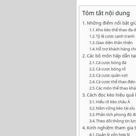
Tóm tắt nội dung
Những điểm nổi bật giú
Kho kèo thể thao đa 
Tỷ lệ cược cạnh tranh
Giao diện thân thiện
Hỗ trợ khách hàng c
Các bộ môn hấp dẫn tại
Cá cược bóng đá
Cá cược bóng rổ
Cá cược quần vợt
Cá cược thể thao điện
Các môn thể thao khá
Cách đọc kèo hiệu quả 
Hiểu rõ kèo châu Á
Nắm vững kèo tài xỉu
Phân tích phong độ đ
Theo dõi thông tin lự
Kinh nghiệm tham gia t
Quản lý vốn hợp lý