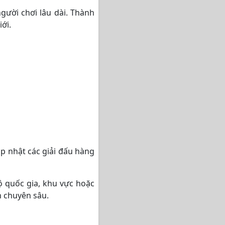
gười chơi lâu dài. Thành
ới.
ập nhật các giải đấu hàng
ộ quốc gia, khu vực hoặc
h chuyên sâu.