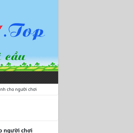
ành cho người chơi
o người chơi