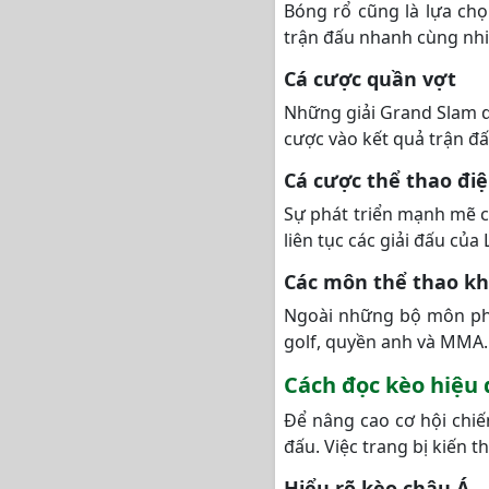
Bóng rổ cũng là lựa chọ
trận đấu nhanh cùng nhi
Cá cược quần vợt
Những giải Grand Slam d
cược vào kết quả trận đấ
Cá cược thể thao đi
Sự phát triển mạnh mẽ c
liên tục các giải đấu củ
Các môn thể thao k
Ngoài những bộ môn phổ
golf, quyền anh và MMA. 
Cách đọc kèo hiệu 
Để nâng cao cơ hội chiế
đấu. Việc trang bị kiến t
Hiểu rõ kèo châu Á