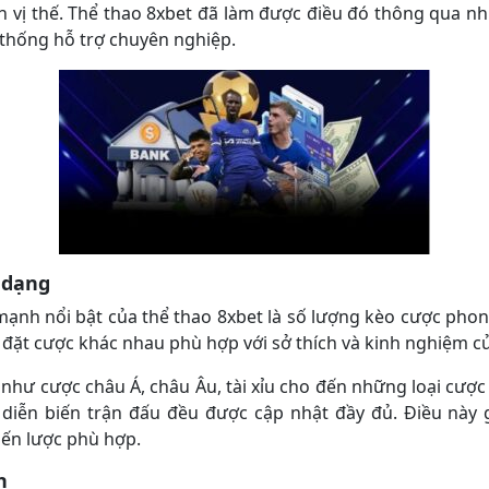
 vị thế. Thể thao 8xbet đã làm được điều đó thông qua nhi
thống hỗ trợ chuyên nghiệp.
 dạng
nh nổi bật của thể thao 8xbet là số lượng kèo cược phon
 đặt cược khác nhau phù hợp với sở thích và kinh nghiệm c
như cược châu Á, châu Âu, tài xỉu cho đến những loại cược 
 diễn biến trận đấu đều được cập nhật đầy đủ. Điều này
iến lược phù hợp.
h