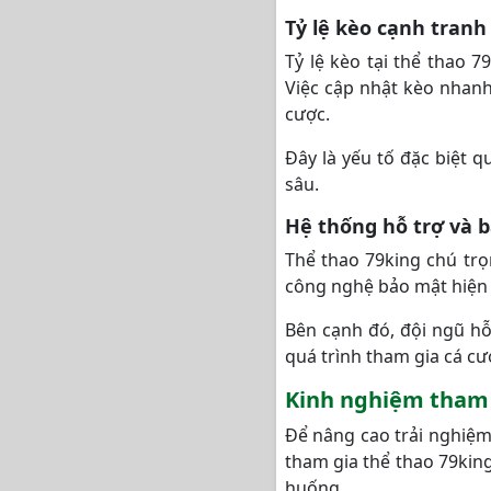
Tỷ lệ kèo cạnh tranh
Tỷ lệ kèo tại thể thao 
Việc cập nhật kèo nhanh,
cược.
Đây là yếu tố đặc biệt 
sâu.
Hệ thống hỗ trợ và 
Thể thao 79king chú trọ
công nghệ bảo mật hiện đ
Bên cạnh đó, đội ngũ hỗ 
quá trình tham gia cá cư
Kinh nghiệm tham 
Để nâng cao trải nghiệm
tham gia thể thao 79kin
huống.