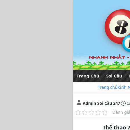
Trang Chủ
Soi Cầu
Trang chủ
Kinh 
Admin Soi Cầu 247
C
Đánh gi
Thể thao 7