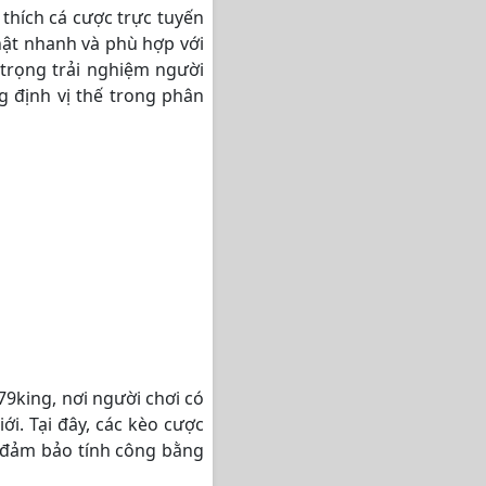
thích cá cược trực tuyến
hật nhanh và phù hợp với
trọng trải nghiệm người
g định vị thế trong phân
79king, nơi người chơi có
i. Tại đây, các kèo cược
ể đảm bảo tính công bằng