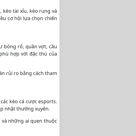
kèo tài xỉu, kèo rung và
iều cơ hội lựa chọn chiến
ư bóng rổ, quần vợt, cầu
 phù hợp với đặc thù của
tán rủi ro bằng cách tham
các kèo cá cược esports.
ập nhật thường xuyên.
ẻ và những ai quen thuộc