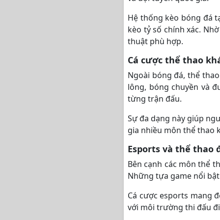
Hệ thống kèo bóng đá tạ
kèo tỷ số chính xác. Nhờ
thuật phù hợp.
Cá cược thể thao kh
Ngoài bóng đá, thể thao
lông, bóng chuyền và đu
từng trận đấu.
Sự đa dạng này giúp ngườ
gia nhiều môn thể thao 
Esports và thể thao 
Bên cạnh các môn thể th
Những tựa game nổi bật 
Cá cược esports mang đế
với môi trường thi đấu đi