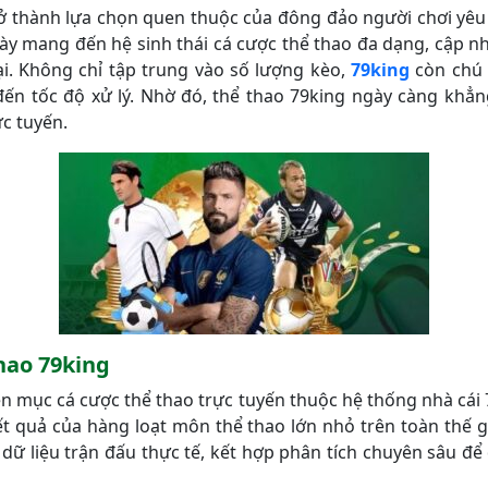
ở thành lựa chọn quen thuộc của đông đảo người chơi yêu 
này mang đến hệ sinh thái cá cược thể thao đa dạng, cập n
đại. Không chỉ tập trung vào số lượng kèo,
79king
còn chú 
đến tốc độ xử lý. Nhờ đó, thể thao 79king ngày càng khẳn
ực tuyến.
hao 79king
n mục cá cược thể thao trực tuyến thuộc hệ thống nhà cái 
t quả của hàng loạt môn thể thao lớn nhỏ trên toàn thế giớ
dữ liệu trận đấu thực tế, kết hợp phân tích chuyên sâu đ