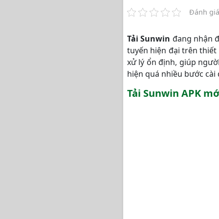
Đánh gi
Tải Sunwin
đang nhận đư
tuyến hiện đại trên thiết
xử lý ổn định, giúp ngư
hiện quá nhiều bước cài 
Tải Sunwin APK mới