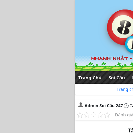
Trang Chủ
Soi Cầu
Trang c
Admin Soi Cầu 247
C
Đánh gi
T