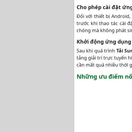
Cho phép cài đặt ứn
Đối với thiết bị Androi
trước khi thao tác cài 
chóng mà không phát sin
Khởi động ứng dụng s
Sau khi quá trình
Tải Su
tảng giải trí trực tuyến
cần mất quá nhiều thời 
Những ưu điểm nổi