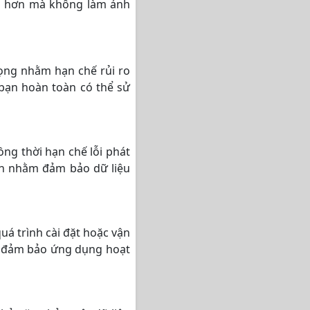
ịnh hơn mà không làm ảnh
trọng nhằm hạn chế rủi ro
 bạn hoàn toàn có thể sử
ng thời hạn chế lỗi phát
ạnh nhằm đảm bảo dữ liệu
uá trình cài đặt hoặc vận
ằm đảm bảo ứng dụng hoạt