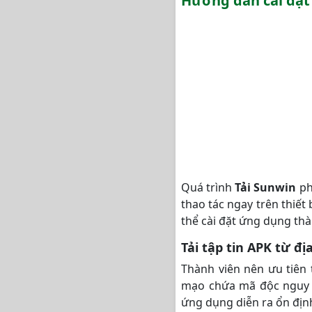
Hướng dẫn cài đặt
Quá trình
Tải Sunwin
ph
thao tác ngay trên thiết
thể cài đặt ứng dụng thà
Tải tập tin APK từ đị
Thành viên nên ưu tiên
mạo chứa mã độc nguy hi
ứng dụng diễn ra ổn định