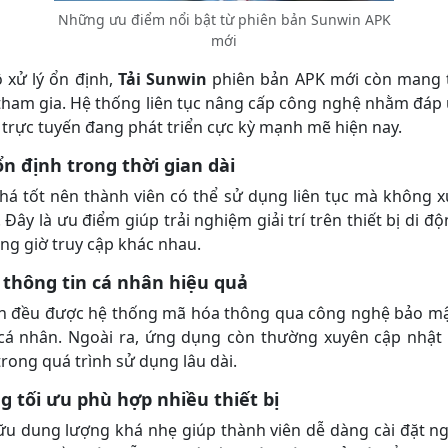
Những ưu điểm nổi bật từ phiên bản Sunwin APK
mới
 xử lý ổn định,
Tải Sunwin
phiên bản APK mới còn mang tớ
tham gia. Hệ thống liên tục nâng cấp công nghệ nhằm đáp ứ
 trực tuyến đang phát triển cực kỳ mạnh mẽ hiện nay.
 định trong thời gian dài
á tốt nên thành viên có thể sử dụng liên tục mà không x
Đây là ưu điểm giúp trải nghiệm giải trí trên thiết bị di
ng giờ truy cập khác nhau.
thông tin cá nhân hiệu quả
oản đều được hệ thống mã hóa thông qua công nghệ bảo mậ
 cá nhân. Ngoài ra, ứng dụng còn thường xuyên cập nhật
rong quá trình sử dụng lâu dài.
 tối ưu phù hợp nhiều thiết bị
u dung lượng khá nhẹ giúp thành viên dễ dàng cài đặt ngay