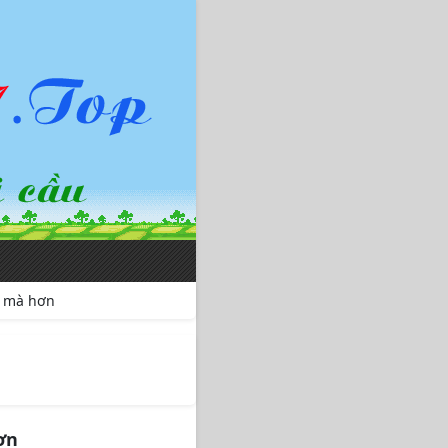
t mà hơn
ơn