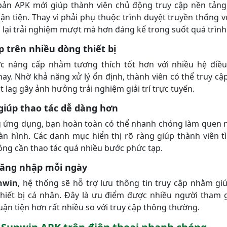
ản APK mới giúp thành viên chủ động truy cập nền tảng
ận tiện. Thay vì phải phụ thuộc trình duyệt truyền thống với
lại trải nghiệm mượt mà hơn đáng kể trong suốt quá trình 
p trên nhiều dòng thiết bị
 nâng cấp nhằm tương thích tốt hơn với nhiều hệ điều
ay. Nhờ khả năng xử lý ổn định, thành viên có thể truy cậ
t lag gây ảnh hưởng trải nghiệm giải trí trực tuyến.
giúp thao tác dễ dàng hơn
 ứng dụng, bạn hoàn toàn có thể nhanh chóng làm quen n
àn hình. Các danh mục hiển thị rõ ràng giúp thành viên 
g cần thao tác quá nhiều bước phức tạp.
 đăng nhập mỗi ngày
nwin
, hệ thống sẽ hỗ trợ lưu thông tin truy cập nhằm g
hiết bị cá nhân. Đây là ưu điểm được nhiều người tham g
uận tiện hơn rất nhiều so với truy cập thông thường.