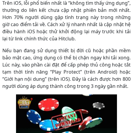
Trên iOS, lỗi phổ biến nhất là “không tìm thấy ứng dụng”,
thường do liên kết chưa cập nhật phiên bản mới nhất.
Hơn 70% người dùng gặp tình trạng này trong những
giờ cao điểm tải về. Cách xử lý nhanh nhất là cập nhật hệ
điều hành iOS hoặc thử khởi động lại máy trước khi tải
lại từ link chính thức của Hitclub.
Nếu bạn đang sử dụng thiết bị đời cũ hoặc phần mềm
bảo mật cao, ứng dụng có thể bị chặn ngay khi tải xong.
Lúc này, vào phần cài đặt để cấp phép thủ công hoặc tắt
tạm thời tính năng “Play Protect” (trên Android) hoặc
“Giới hạn nội dung” (trên iOS). Đây là cách được hơn 800
người dùng áp dụng thành công trong 3 ngày gần nhất.